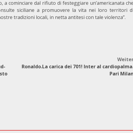
, a cominciare dal rifiuto di festeggiare un’americanata ch
onsulte siciliane a promuovere la vita nei loro territori d
tre tradizioni locali, in netta antitesi con tale violenza”.
Weite
ud-
Ronaldo.La carica dei 701! Inter al cardiopalma
esto
Pari Mila