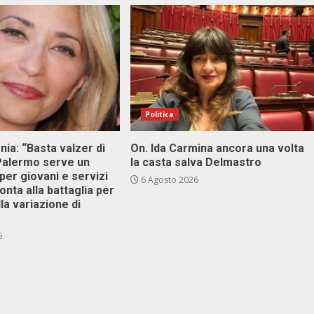
Politica
onia: “Basta valzer di
On. Ida Carmina ancora una volta
 Palermo serve un
la casta salva Delmastro
er giovani e servizi
6 Agosto 2026
ronta alla battaglia per
lla variazione di
6