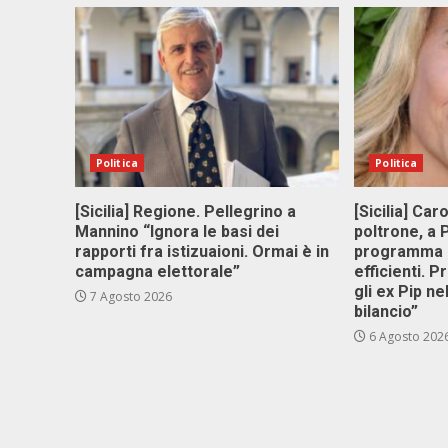
Politica
Politica
[Sicilia] Regione. Pellegrino a
[Sicilia] Car
Mannino “Ignora le basi dei
poltrone, a
rapporti fra istizuaioni. Ormai è in
programma p
campagna elettorale”
efficienti. P
gli ex Pip ne
7 Agosto 2026
bilancio”
6 Agosto 202