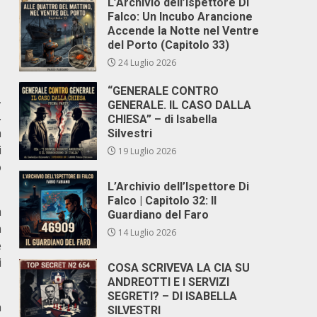
L’Archivio dell’Ispettore Di
Falco: Un Incubo Arancione
Accende la Notte nel Ventre
del Porto (Capitolo 33)
24 Luglio 2026
“GENERALE CONTRO
,
GENERALE. IL CASO DALLA
.
CHIESA” – di Isabella
a
Silvestri
i
19 Luglio 2026
o
L’Archivio dell’Ispettore Di
Falco | Capitolo 32: Il
a
Guardiano del Faro
a
14 Luglio 2026
e
i
COSA SCRIVEVA LA CIA SU
ANDREOTTI E I SERVIZI
SEGRETI? – DI ISABELLA
a
SILVESTRI