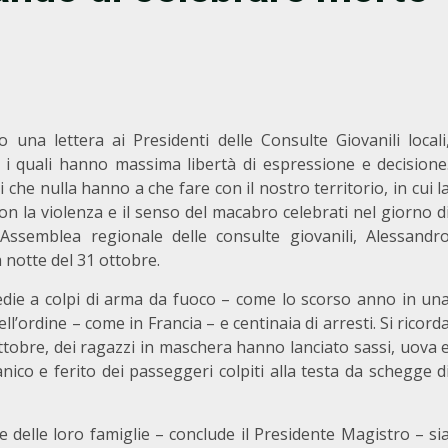
una lettera ai Presidenti delle Consulte Giovanili locali
 i quali hanno massima libertà di espressione e decisione
 che nulla hanno a che fare con il nostro territorio, in cui l
 con la violenza e il senso del macabro celebrati nel giorno d
’Assemblea regionale delle consulte giovanili, Alessandr
 notte del 31 ottobre.
edie a colpi di arma da fuoco – come lo scorso anno in un
ll’ordine – come in Francia – e centinaia di arresti. Si ricord
ttobre, dei ragazzi in maschera hanno lanciato sassi, uova 
ico e ferito dei passeggeri colpiti alla testa da schegge d
e delle loro famiglie – conclude il Presidente Magistro – si