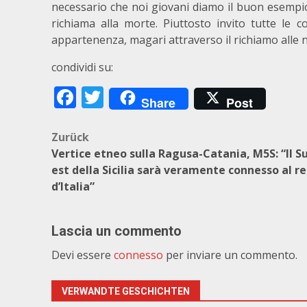
necessario che noi giovani diamo il buon esempio
richiama alla morte. Piuttosto invito tutte le c
appartenenza, magari attraverso il richiamo alle nos
condividi su:
Facebook
Twitter
Share
Post
Beitragsnavigation
Zurück
Vertice etneo sulla Ragusa-Catania, M5S: “Il S
est della Sicilia sarà veramente connesso al r
d’Italia”
Lascia un commento
Devi essere
connesso
per inviare un commento.
VERWANDTE GESCHICHTEN