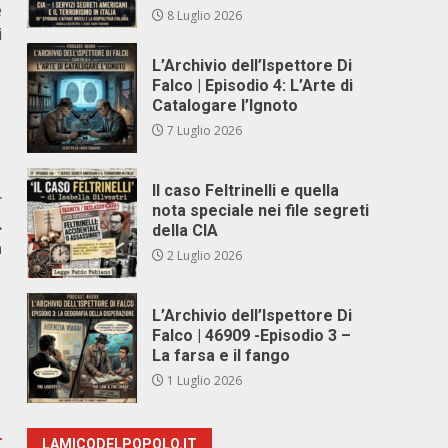
e
8 Luglio 2026
i
L’Archivio dell’Ispettore Di
Falco | Episodio 4: L’Arte di
Catalogare l’Ignoto
7 Luglio 2026
Il caso Feltrinelli e quella
r
nota speciale nei file segreti
.
della CIA
n
2 Luglio 2026
L’Archivio dell’Ispettore Di
Falco | 46909 -Episodio 3 –
La farsa e il fango
1 Luglio 2026
LAMICODELPOPOLO.IT