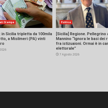
ati Stampa
Politica
in Sicilia tripletta da 100mila
[Sicilia] Regione. Pellegrino 
tto, a Misilmeri (PA) vinti
Mannino “Ignora le basi dei 
uro
fra istizuaioni. Ormai è in 
elettorale”
 2026
7 Agosto 2026