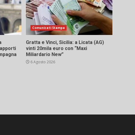
Comunicati Stampa
a
Gratta e Vinci, Sicilia: a Licata (AG)
rapporti
vinti 20mila euro con “Maxi
campagna
Miliardario New”
6 Agosto 2026