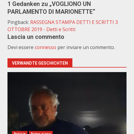
1 Gedanken zu „
VOGLIONO UN
PARLAMENTO DI MARIONETTE
“
Pingback:
RASSEGNA STAMPA DETTI E SCRITTI 3
OTTOBRE 2019 - Detti e Scritti
Lascia un commento
Devi essere
connesso
per inviare un commento.
VERWANDTE GESCHICHTEN
Notizie
Primo piano