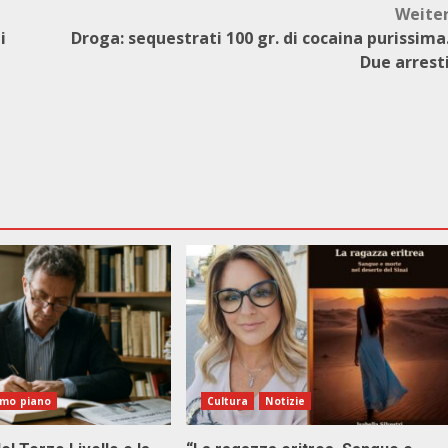
Weite
i
Droga: sequestrati 100 gr. di cocaina purissima
Due arrest
imo piano
Cultura
Notizie