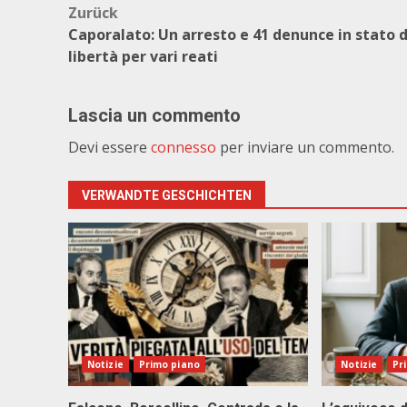
Beitragsnavigation
Zurück
Caporalato: Un arresto e 41 denunce in stato d
libertà per vari reati
Lascia un commento
Devi essere
connesso
per inviare un commento.
VERWANDTE GESCHICHTEN
Notizie
Primo piano
Notizie
Pr