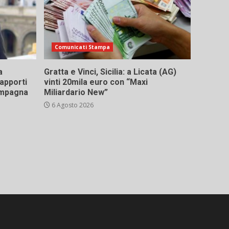
Comunicati Stampa
a
Gratta e Vinci, Sicilia: a Licata (AG)
rapporti
vinti 20mila euro con “Maxi
campagna
Miliardario New”
6 Agosto 2026