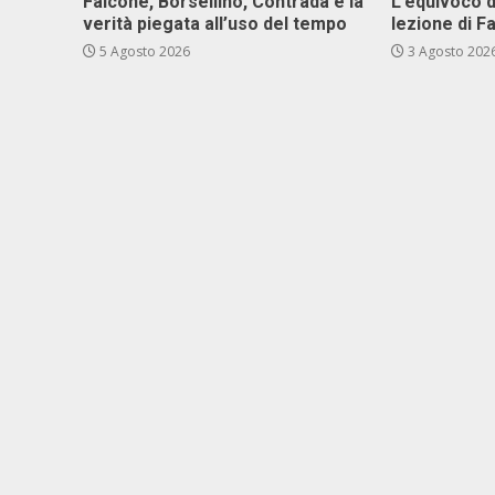
Falcone, Borsellino, Contrada e la
L’equivoco d
verità piegata all’uso del tempo
lezione di F
5 Agosto 2026
3 Agosto 202