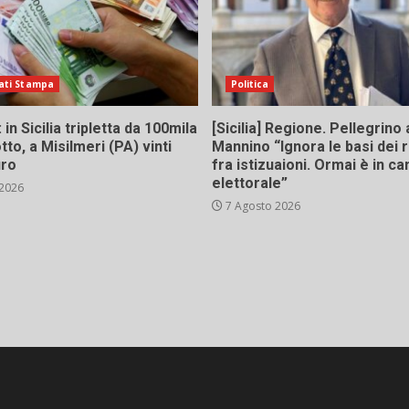
ati Stampa
Politica
in Sicilia tripletta da 100mila
[Sicilia] Regione. Pellegrino 
tto, a Misilmeri (PA) vinti
Mannino “Ignora le basi dei 
uro
fra istizuaioni. Ormai è in 
elettorale”
 2026
7 Agosto 2026