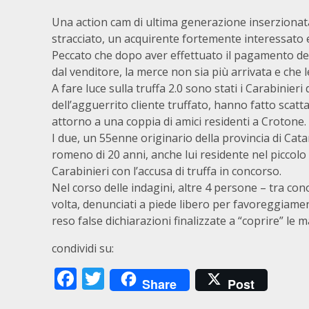
Una action cam di ultima generazione inserzionata
stracciato, un acquirente fortemente interessato e 
Peccato che dopo aver effettuato il pagamento del
dal venditore, la merce non sia più arrivata e che 
A fare luce sulla truffa 2.0 sono stati i Carabinie
dell’agguerrito cliente truffato, hanno fatto scatt
attorno a una coppia di amici residenti a Crotone.
I due, un 55enne originario della provincia di Ca
romeno di 20 anni, anche lui residente nel piccolo 
Carabinieri con l’accusa di truffa in concorso.
Nel corso delle indagini, altre 4 persone – tra con
volta, denunciati a piede libero per favoreggiamen
reso false dichiarazioni finalizzate a “coprire” le 
condividi su:
Facebook
Twitter
Share
Post