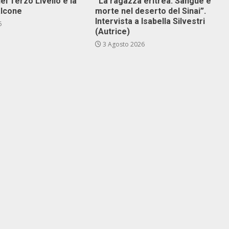
el Terzo Livello e la
“La ragazza eritrea. Sangue e
alcone
morte nel deserto del Sinai”.
Intervista a Isabella Silvestri
6
(Autrice)
3 Agosto 2026