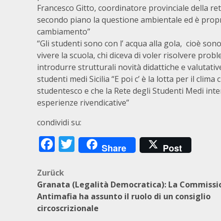
Francesco Gitto, coordinatore provinciale della re
secondo piano la questione ambientale ed è propr
cambiamento”
“Gli studenti sono con l’ acqua alla gola, cioè sono
vivere la scuola, chi diceva di voler risolvere probl
introdurre strutturali novità didattiche e valutativ
studenti medi Sicilia “E poi c’ è la lotta per il 
studentesco e che la Rete degli Studenti Medi inte
esperienze rivendicative”
condividi su:
Facebook
Twitter
Share
Post
Beitragsnavigation
Zurück
Granata (Legalità Democratica): La Commissi
Antimafia ha assunto il ruolo di un consiglio
circoscrizionale