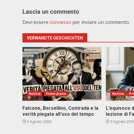
Lascia un commento
Devi essere
connesso
per inviare un commento.
VERWANDTE GESCHICHTEN
Notizie
Primo piano
Notizie
Pr
Falcone, Borsellino, Contrada e la
L’equivoco d
verità piegata all’uso del tempo
lezione di F
5 Agosto 2026
3 Agosto 202