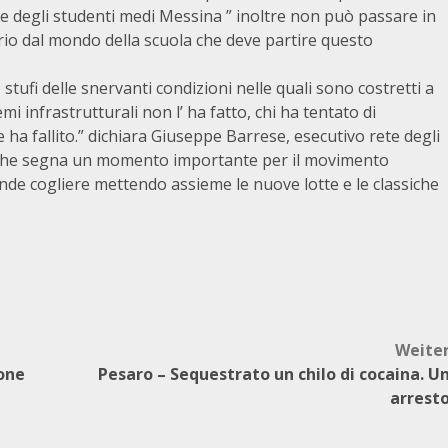
te degli studenti medi Messina ” inoltre non può passare in
io dal mondo della scuola che deve partire questo
 stufi delle snervanti condizioni nelle quali sono costretti a
emi infrastrutturali non l’ ha fatto, chi ha tentato di
e ha fallito.” dichiara Giuseppe Barrese, esecutivo rete degli
clima che segna un momento importante per il movimento
nde cogliere mettendo assieme le nuove lotte e le classiche
Weite
one
Pesaro – Sequestrato un chilo di cocaina. U
arrest