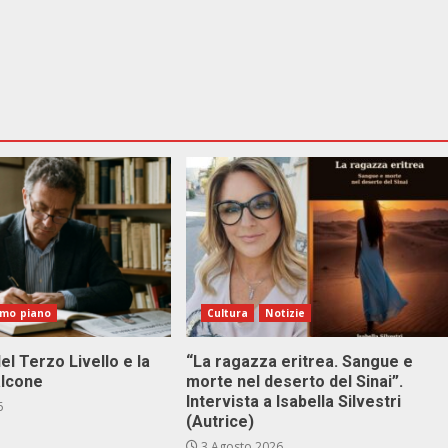
imo piano
Cultura
Notizie
el Terzo Livello e la
“La ragazza eritrea. Sangue e
alcone
morte nel deserto del Sinai”.
Intervista a Isabella Silvestri
6
(Autrice)
3 Agosto 2026