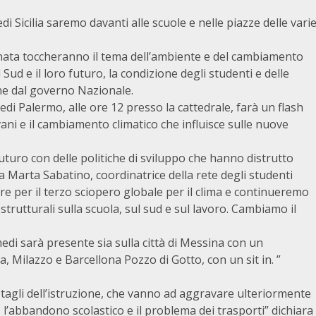
 Sicilia saremo davanti alle scuole e nelle piazze delle vari
ornata toccheranno il tema dell’ambiente e del cambiamento
 Sud e il loro futuro, la condizione degli studenti e delle
one dal governo Nazionale.
di Palermo, alle ore 12 presso la cattedrale, farà un flash
ani e il cambiamento climatico che influisce sulle nuove
turo con delle politiche di sviluppo che hanno distrutto
ra Marta Sabatino, coordinatrice della rete degli studenti
e per il terzo sciopero globale per il clima e continueremo
strutturali sulla scuola, sul sud e sul lavoro. Cambiamo il
medi sarà presente sia sulla città di Messina con un
a, Milazzo e Barcellona Pozzo di Gotto, con un sit in. ”
agli dell’istruzione, che vanno ad aggravare ulteriormente
 l’abbandono scolastico e il problema dei trasporti” dichiara