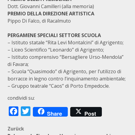
Dott. Giovanni Camilleri (alla memoria)
PREMIO DELLA DIREZIONE ARTISTICA
Pippo Di Falco, di Racalmuto
PERGAMENE SPECIALI SETTORE SCUOLA
– Istituto statale “Rita Levi Montalcini” di Agrigento;
– Liceo Scientifico “Leonardo” di Agrigento;
– Istituto comprensivo “Bersagliere Urso-Mendola”
di Favara;
– Scuola “Quasimodo” di Agrigento, per l’utilizzo di
borracce in legno contro l’inquinamento ambientale;
– Gruppo teatrale “Caos” di Porto Empedocle.
condividi su:
Facebook
Twitter
Share
Post
Beitragsnavigation
Zurück