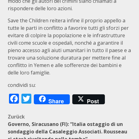
modo che gli autori dei crimini siano chiamati a
rispondere delle loro azioni.
Save the Children reitera infine il proprio appello a
tutte le parti in conflitto a favorire tutti gli sforzi per
evitare di colpire la popolazione e le infrastrutture
civili come scuole e ospedali, nonché a garantire il
pieno accesso agli aiuti umanitari in tutto il paese e a
trovare una soluzione duratura per mettere fine al
conflitto in Yemen e alle sofferenze dei bambini e
delle loro famiglie.
condividi su:
Facebook
Twitter
Share
Post
Beitragsnavigation
Zurück
Governo, Siracusano (FI): “Italia ostaggio di un
sondaggio della Casaleggio Associati. Rousseau