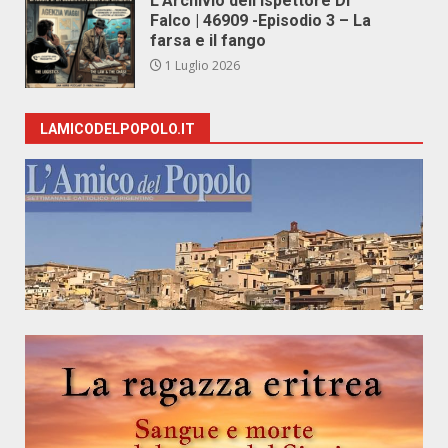
L’Archivio dell’Ispettore Di
Falco | 46909 -Episodio 3 – La
farsa e il fango
1 Luglio 2026
LAMICODELPOPOLO.IT