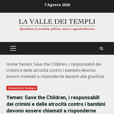
Zum
7 Agosto 2026
Inhalt
springen
PRIMÄRES
MENÜ
Home
Yemen: Save the Children, i responsabili dei
crimini e delle atrocità contro i bambini devono
essere chiamati a risponderne davanti alla giustizia
Comunicati Stampa
Yemen: Save the Children, i responsabili
dei crimini e delle atrocità contro i bambini
devono essere chiamati a risponderne