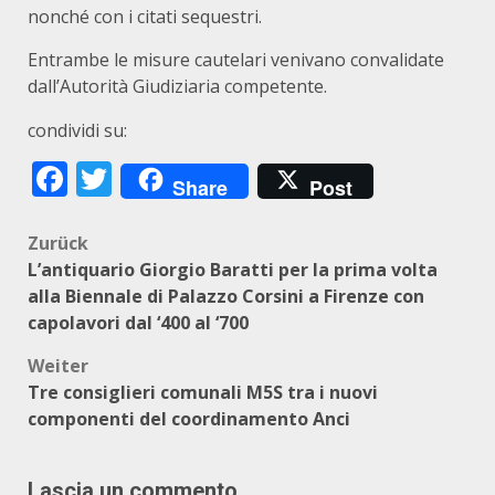
nonché con i citati sequestri.
Entrambe le misure cautelari venivano convalidate
dall’Autorità Giudiziaria competente.
condividi su:
Facebook
Twitter
Share
Post
Beitragsnavigation
Zurück
L’antiquario Giorgio Baratti per la prima volta
alla Biennale di Palazzo Corsini a Firenze con
capolavori dal ‘400 al ‘700
Weiter
Tre consiglieri comunali M5S tra i nuovi
componenti del coordinamento Anci
Lascia un commento