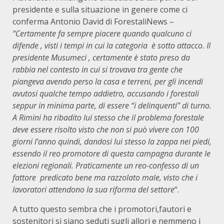
presidente e sulla situazione in genere come ci
conferma Antonio David di ForestaliNews –
“Certamente fa sempre piacere quando qualcuno ci
difende , visti i tempi in cui la categoria è sotto attacco. Il
presidente Musumeci , certamente è stato preso da
rabbia nel contesto in cui si trovava tra gente che
piangeva avendo perso la casa e terreni, per gli incendi
avutosi qualche tempo addietro, accusando i forestali
seppur in minima parte, di essere “i delinquenti” di turno.
A Rimini ha ribadito lui stesso che il problema forestale
deve essere risolto visto che non si può vivere con 100
giorni l’anno quindi, dandosi lui stesso la zappa nei piedi,
essendo il reo promotore di questa campagna durante le
elezioni regionali.
Praticamente un reo-confesso di un
fattore predicato bene ma razzolato male, visto che i
lavoratori attendono la sua riforma del settore
“.
A tutto questo sembra che i promotori,fautori e
sostenitori si siano seduti sugli allori e nemmeno i