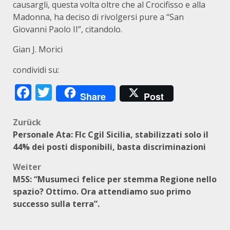
causargli, questa volta oltre che al Crocifisso e alla
Madonna, ha deciso di rivolgersi pure a “San
Giovanni Paolo II”, citandolo.
Gian J. Morici
condividi su:
Facebook
Twitter
Share
Post
Beitragsnavigation
Zurück
Personale Ata: Flc Cgil Sicilia, stabilizzati solo il
44% dei posti disponibili, basta discriminazioni
Weiter
M5S: “Musumeci felice per stemma Regione nello
spazio? Ottimo. Ora attendiamo suo primo
successo sulla terra”.