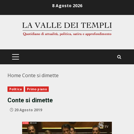
Zum
8 Agosto 2026
Inhalt
springen
PRIMÄRES
MENÜ
Home
Conte si dimette
Politica
Primo piano
Conte si dimette
20 Agosto 2019