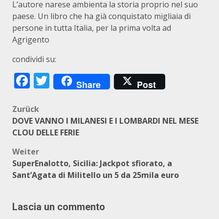
L’autore narese ambienta la storia proprio nel suo
paese. Un libro che ha già conquistato migliaia di
persone in tutta Italia, per la prima volta ad
Agrigento
condividi su:
Facebook
Twitter
Share
Post
Beitragsnavigation
Zurück
DOVE VANNO I MILANESI E I LOMBARDI NEL MESE
CLOU DELLE FERIE
Weiter
SuperEnalotto, Sicilia: Jackpot sfiorato, a
Sant’Agata di Militello un 5 da 25mila euro
Lascia un commento