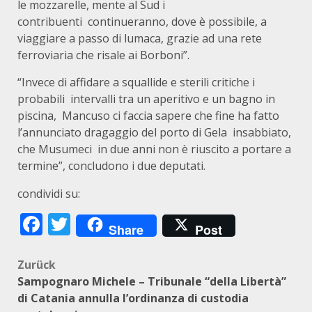
le mozzarelle, mente al Sud i
contribuenti continueranno, dove è possibile, a
viaggiare a passo di lumaca, grazie ad una rete
ferroviaria che risale ai Borboni”.
“Invece di affidare a squallide e sterili critiche i
probabili intervalli tra un aperitivo e un bagno in
piscina, Mancuso ci faccia sapere che fine ha fatto
l’annunciato dragaggio del porto di Gela insabbiato,
che Musumeci in due anni non è riuscito a portare a
termine”, concludono i due deputati.
condividi su:
Facebook
Twitter
Share
Post
Beitragsnavigation
Zurück
Sampognaro Michele – Tribunale “della Libertà”
di Catania annulla l’ordinanza di custodia