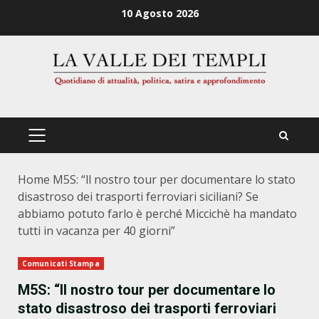
Zum
10 Agosto 2026
Inhalt
springen
PRIMÄRES
MENÜ
Home
M5S: “ll nostro tour per documentare lo stato
disastroso dei trasporti ferroviari siciliani? Se
abbiamo potuto farlo è perché Miccichè ha mandato
tutti in vacanza per 40 giorni”
Comunicati Stampa
M5S: “ll nostro tour per documentare lo
stato disastroso dei trasporti ferroviari