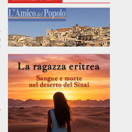
r
n
t