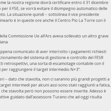
me la nostra regione dovrà certificare entro il 31 dicembre
,6 per il FSE, se vorrà evitare il disimpegno automatico delle
to. La situazione quindi – sottolinea il vice presidente
inearlo è in queste ore anche il Centro Pio La Torre con il
ella Commissione Ue all’Ars aveva sollevato un altro grave
iana.
pena comunicato di aver interrotto i pagamenti richiesti
unzionamento del sistema di gestione e controllo del FESR
ti retrospettivi, una sorta di escamotage contabile con il
ti per raggiungere il target intermedio N+3”.
i – dato che stavolta, non ci saranno più grandi progetti a
target intermedi per alcuni assi sono stati raggiunti a fatica,
e, che stavolta però non possono essere inserite. Adesso è
duttive guidato dall’assessore Turano che ad oggi risulta