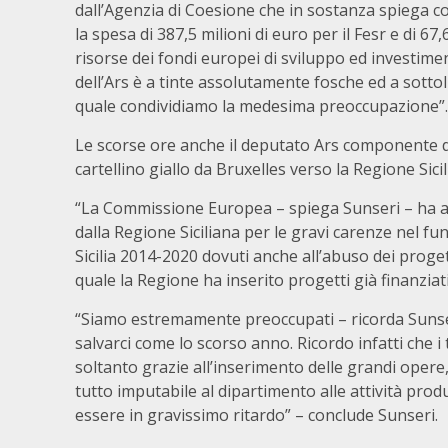
dall’Agenzia di Coesione che in sostanza spiega co
la spesa di 387,5 milioni di euro per il Fesr e di 67
risorse dei fondi europei di sviluppo ed investimen
dell’Ars è a tinte assolutamente fosche ed a sottol
quale condividiamo la medesima preoccupazione”.
Le scorse ore anche il deputato Ars componente d
cartellino giallo da Bruxelles verso la Regione Sicil
“La Commissione Europea – spiega Sunseri – ha ap
dalla Regione Siciliana per le gravi carenze nel f
Sicilia 2014-2020 dovuti anche all’abuso dei proget
quale la Regione ha inserito progetti già finanzia
“Siamo estremamente preoccupati – ricorda Sunser
salvarci come lo scorso anno. Ricordo infatti che i 
soltanto grazie all’inserimento delle grandi oper
tutto imputabile al dipartimento alle attività pro
essere in gravissimo ritardo” – conclude Sunseri.