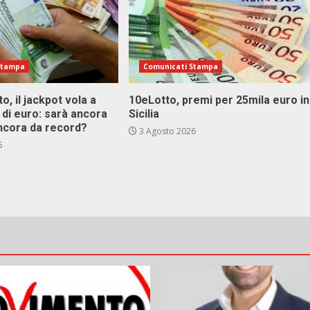
Stampa
Comunicati Stampa
o, il jackpot vola a
10eLotto, premi per 25mila euro in
i di euro: sarà ancora
Sicilia
ncora da record?
3 Agosto 2026
6