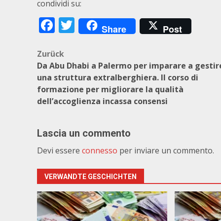
condividi su:
Facebook
Twitter
Share
Post
Beitragsnavigation
Zurück
Da Abu Dhabi a Palermo per imparare a gestir
una struttura extralberghiera. Il corso di
formazione per migliorare la qualità
dell’accoglienza incassa consensi
Lascia un commento
Devi essere
connesso
per inviare un commento.
VERWANDTE GESCHICHTEN