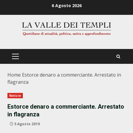
Zum
6 Agosto 2026
Inhalt
springen
PRIMÄRES
MENÜ
Home
Estorce denaro a commerciante. Arrestato in
flagranza
Notizie
Estorce denaro a commerciante. Arrestato
in flagranza
5 Agosto 2019