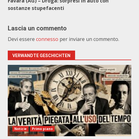
Favara (AG) – Droga: sorpresi in auto con
sostanze stupefacenti
Lascia un commento
Devi essere
connesso
per inviare un commento.
VERWANDTE GESCHICHTEN
Notizie
Primo piano