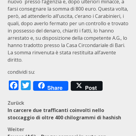
nuovo presso l’agenzia e, dopo ulteriori minacce, a
farsi consegnare la somma di 800 euro. Questa volta,
però, ad attenderlo all’uscita, c’erano i Carabinieri, i
quali, dopo averlo fermato per un controllo e trovato
in possesso del denaro, chiariti i fatti, lo hanno
arrestato e, su disposizione della competente A.G., lo
hanno tradotto presso la Casa Circondariale di Bari.
La somma rinvenuta è stata restituita all’avente
diritto.
condividi su:
Facebook
Twitter
Share
Post
Beitragsnavigation
Zurück
In carcere due trafficanti coinvolti nello
stoccaggio di oltre 400 chilogrammi di hashish
Weiter