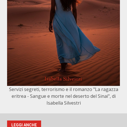
Servizi segreti, terrorismo e il romanzo "La ragazza
eritrea - Sangue e morte nel deserto del Sinai", di
Isabella Silvestri
LEGGI ANCHE