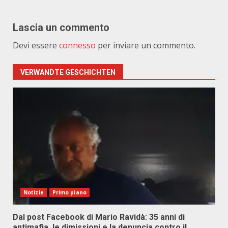
Lascia un commento
Devi essere
connesso
per inviare un commento.
VERWANDTE GESCHICHTEN
Notizie
Primo piano
Dal post Facebook di Mario Ravidà: 35 anni di
antimafia, le dimissioni e la denuncia contro il