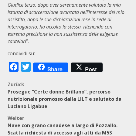
Giudice terzo, dopo aver serenamente valutato la mia
istanza di scarcerazione avanzata nell’interesse del mio
assistito, dopo le sue dichiarazioni rese in sede di
interrogatorio, ha accolto la stessa, ritenendo con
estrema precisione la non sussistenza delle esigenze
cautelari
”.
condividi su:
Facebook
Twitter
Share
Post
Beitragsnavigation
Zurück
Prosegue “Certe donne Brillano”, percorso
nutrizionale promosso dalla LILT e salutato da
Luciano Ligabue
Weiter
Nave con grano canadese a largo di Pozzallo.
Scatta richiesta di accesso agli atti da M5S