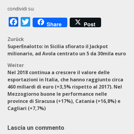
condividi su:
Facebook
Twitter
Share
Post
Beitragsnavigation
Zurück
SuperEnalotto: in Sicilia sfiorato il Jackpot
milionario, ad Avola centrato un 5 da 30mila euro
Weiter
Nel 2018 continua a crescere il valore delle
esportazioni in Italia, che hanno raggiunto circa
460 miliardi di euro (+3,5% rispetto al 2017). Nel
Mezzogiorno buone le performance nelle
province di Siracusa (+17%), Catania (+16,8%) e
Cagliari (+7,7%)
Lascia un commento