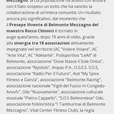
Mezzagno
, la cui popolazione ha atteso con ansia e
con il fiato sospeso un esito che ha sancito la
collaborazione di un’intera comunità. Un risultato
ancora più significativo, dal momento che
il
P
resepe
Vivente di B
elmonte Mezzag
no
del
maestro Rocco Chinnici
è tornato in
auge quest’anno, dopo 19 anni di oblio, grazie
alla
sinergia tra
18 associazioni
attivamente
impegnate nel territorio (AC “Volere Volare”, AC
“Arte Vita”, AC “Adelante”, Polisportiva “LeAli” di
Belmonte, associazione “Dove Nasce il Sole Onlus”,
associazione “Nyololo”, Anpas-P.A., U.G.E.S. S.O.S,
associazione “Radici Per Il Futuro”, Asd “My Spice
Fitness e Danza”, associazione “Belmonte Racing”,
associazione nazionale “Vigili del Fuoco In Congedo-
Anvvfc”, Odv “Nuovamente”, associazione culturale
musicale “Pietro Cappello”, “S.O.S Belmontese” Odv,
associazione folkloristica “I Tamburinai di Belmonte
Mezzagno”, Vital Center Fitness Club), la regia