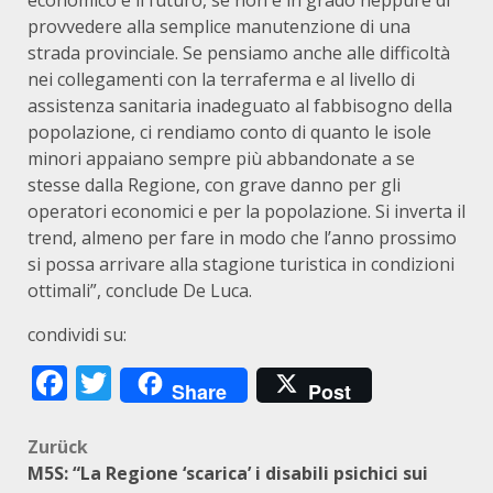
economico e il futuro, se non è in grado neppure di
provvedere alla semplice manutenzione di una
strada provinciale. Se pensiamo anche alle difficoltà
nei collegamenti con la terraferma e al livello di
assistenza sanitaria inadeguato al fabbisogno della
popolazione, ci rendiamo conto di quanto le isole
minori appaiano sempre più abbandonate a se
stesse dalla Regione, con grave danno per gli
operatori economici e per la popolazione. Si inverta il
trend, almeno per fare in modo che l’anno prossimo
si possa arrivare alla stagione turistica in condizioni
ottimali”, conclude De Luca.
condividi su:
Facebook
Twitter
Share
Post
Beitragsnavigation
Zurück
M5S: “La Regione ‘scarica’ i disabili psichici sui