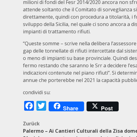
milioni di fondi del Fesr 2014/2020 ancora non sfru
attende soltanto che il Comitato di sorveglianza si 
direttamente, quindi con procedura a titolarità, i f
sviluppo della Sicilia, nel quale ci sono ancora a 
impianti di trattamento rifiuti.
“Queste somme – scrive nella delibera l’assessore
gap delle tonnellate di rifiuti intercettate dal sis
o meno di impianti su base provinciale. Quindi d
fermo restando che saranno le Srr a decidere l’esa
indicazioni contenute nel piano rifiuti”. Si determ
annue che porterebbe nel 2021 la capacità pubblic
condividi su:
Facebook
Twitter
Share
Post
Beitragsnavigation
Zurück
Palermo – Ai Cantieri Culturali della Zisa dom