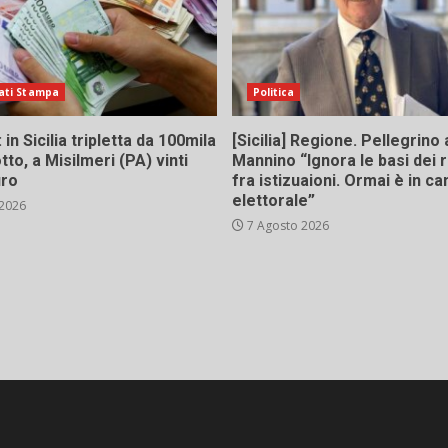
ati Stampa
Politica
in Sicilia tripletta da 100mila
[Sicilia] Regione. Pellegrino 
tto, a Misilmeri (PA) vinti
Mannino “Ignora le basi dei 
uro
fra istizuaioni. Ormai è in 
elettorale”
 2026
7 Agosto 2026