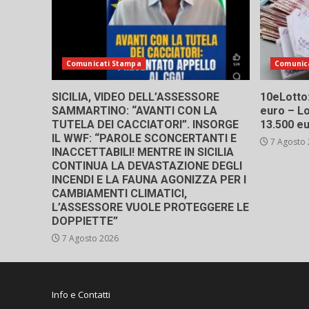
Comunicati Stampa
Comunic
SICILIA, VIDEO DELL’ASSESSORE
10eLotto: 
SAMMARTINO: “AVANTI CON LA
euro – Lo
TUTELA DEI CACCIATORI”. INSORGE
13.500 e
IL WWF: “PAROLE SCONCERTANTI E
7 Agosto
INACCETTABILI! MENTRE IN SICILIA
CONTINUA LA DEVASTAZIONE DEGLI
INCENDI E LA FAUNA AGONIZZA PER I
CAMBIAMENTI CLIMATICI,
L’ASSESSORE VUOLE PROTEGGERE LE
DOPPIETTE”
7 Agosto 2026
Info e Contatti