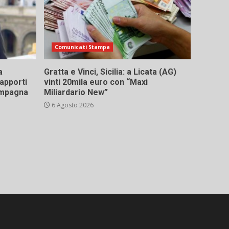
Comunicati Stampa
a
Gratta e Vinci, Sicilia: a Licata (AG)
rapporti
vinti 20mila euro con “Maxi
campagna
Miliardario New”
6 Agosto 2026