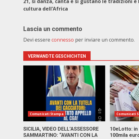
21, si danza, canta e si gustano le tradizioni e 
cultura dell’Africa
Lascia un commento
Devi essere
connesso
per inviare un commento.
VERWANDTE GESCHICHTEN
Comunicati Stampa
Comunicati 
SICILIA, VIDEO DELL’ASSESSORE
10eLotto: in 
SAMMARTINO: “AVANTI CON LA
100mila euro