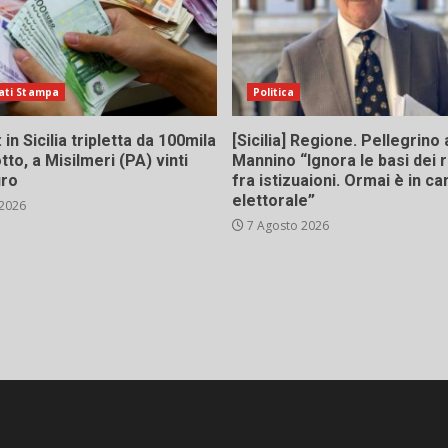
ati Stampa
Politica
in Sicilia tripletta da 100mila
[Sicilia] Regione. Pellegrino 
tto, a Misilmeri (PA) vinti
Mannino “Ignora le basi dei 
uro
fra istizuaioni. Ormai è in 
elettorale”
 2026
7 Agosto 2026