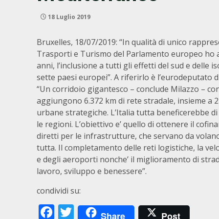
18 Luglio 2019
Bruxelles, 18/07/2019: “In qualità di unico rappr
Trasporti e Turismo del Parlamento europeo ho ava
anni, l’inclusione a tutti gli effetti del sud e del
sette paesi europei”. A riferirlo è l’eurodeputato d
“Un corridoio gigantesco – conclude Milazzo – con 
aggiungono 6.372 km di rete stradale, insieme a 2
urbane strategiche. L’Italia tutta beneficerebbe d
le regioni. L’obiettivo e’ quello di ottenere il co
diretti per le infrastrutture, che servano da volano
tutta. Il completamento delle reti logistiche, la ve
e degli aeroporti nonche’ il miglioramento di stra
lavoro, sviluppo e benessere”.
condividi su:
Facebook
Twitter
Share
Post