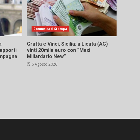
Comunicati Stampa
a
Gratta e Vinci, Sicilia: a Licata (AG)
rapporti
vinti 20mila euro con “Maxi
campagna
Miliardario New”
6 Agosto 2026