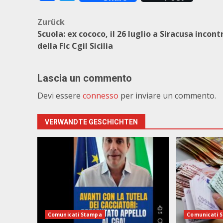
Beitragsnavigation
Zurück
Scuola: ex cococo, il 26 luglio a Siracusa incont
della Flc Cgil Sicilia
Lascia un commento
Devi essere
connesso
per inviare un commento.
VERWANDTE GESCHICHTEN
Comunicati Stampa
Comunicati 