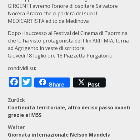
GIRGENTI avremo l’onore di ospitare Salvatore
Nocera Bracco che ci parlerà del suo IL
MEDICARTISTA edito da Medinova
Dopo il successo al Festival del Cinema di Taormina
che lo ha visto protagonista del film ARITMIA, torna
ad Agrigento in veste di scrittore.
Giovedì 18 luglio ore 18 Piazzetta Purgatorio
condividi su:
Facebook
Twitter
Share
Post
Beitragsnavigation
Zurück
Continuità territoriale, altro deciso passo avanti
grazie al M5S
Weiter
Giornata internazionale Nelson Mandela