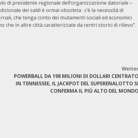
uolo di presidente regionale dell’organizzazione datoriale –
zionale dei saldi è ormai obsoleta : c’è la necessità di
vernali, che tenga conto dei mutamenti sociali ed economici
che in altre città caratterizzate da centri storici di rilievo”.
Weite
POWERBALL DA 198 MILIONI DI DOLLARI CENTRAT
IN TENNESSEE, IL JACKPOT DEL SUPERENALOTTO S
CONFERMA IL PIÙ ALTO DEL MOND