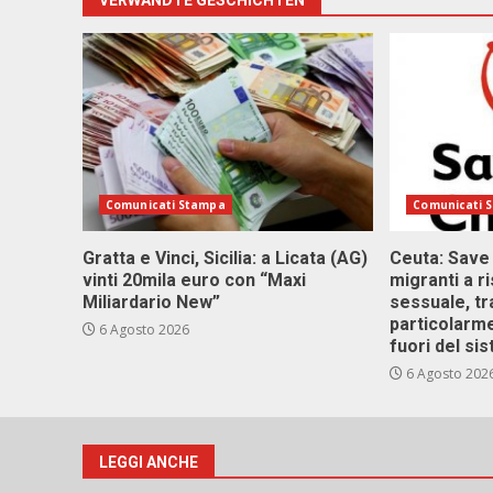
VERWANDTE GESCHICHTEN
Comunicati Stampa
Comunicati 
Gratta e Vinci, Sicilia: a Licata (AG)
Ceuta: Save
vinti 20mila euro con “Maxi
migranti a r
Miliardario New”
sessuale, tr
particolarme
6 Agosto 2026
fuori del si
6 Agosto 202
LEGGI ANCHE