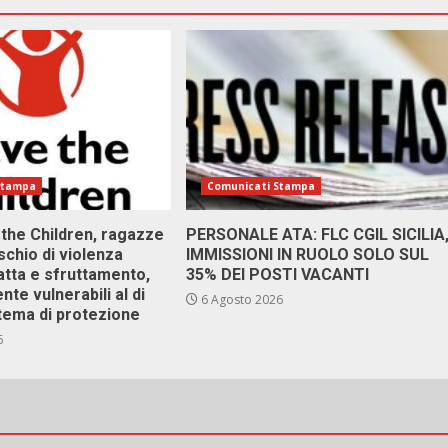
Stampa
Comunicati Stampa
 the Children, ragazze
PERSONALE ATA: FLC CGIL SICILIA
ischio di violenza
IMMISSIONI IN RUOLO SOLO SUL
atta e sfruttamento,
35% DEI POSTI VACANTI
nte vulnerabili al di
6 Agosto 2026
stema di protezione
6