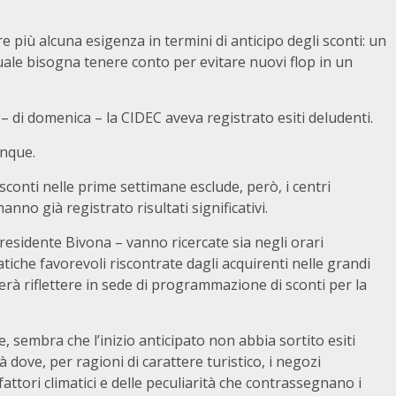
più alcuna esigenza in termini di anticipo degli sconti: un
uale bisogna tenere conto per evitare nuovi flop in un
o – di domenica – la CIDEC aveva registrato esiti deludenti.
unque.
 sconti nelle prime settimane esclude, però, i centri
anno già registrato risultati significativi.
presidente Bivona – vanno ricercate sia negli orari
atiche favorevoli riscontrate dagli acquirenti nelle grandi
rerà riflettere in sede di programmazione di sconti per la
 sembra che l’inizio anticipato non abbia sortito esiti
à dove, per ragioni di carattere turistico, i negozi
attori climatici e delle peculiarità che contrassegnano i