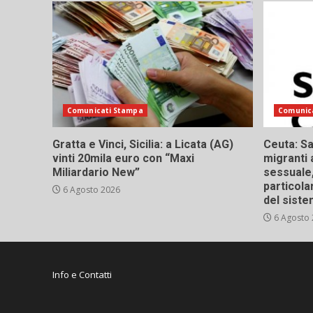
Comunicati Stampa
Comunic
Gratta e Vinci, Sicilia: a Licata (AG)
Ceuta: Sa
vinti 20mila euro con “Maxi
migranti 
Miliardario New”
sessuale,
particola
6 Agosto 2026
del siste
6 Agosto
Info e Contatti