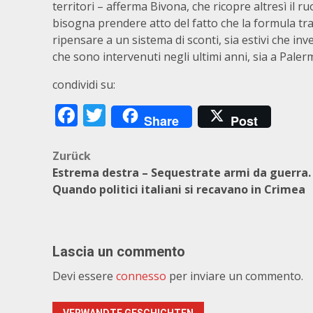
territori – afferma Bivona, che ricopre altresì il r
bisogna prendere atto del fatto che la formula tradi
ripensare a un sistema di sconti, sia estivi che in
che sono intervenuti negli ultimi anni, sia a Palermo 
condividi su:
Facebook
Twitter
Share
Post
Beitragsnavigation
Zurück
Estrema destra – Sequestrate armi da guerra.
Quando politici italiani si recavano in Crimea
Lascia un commento
Devi essere
connesso
per inviare un commento.