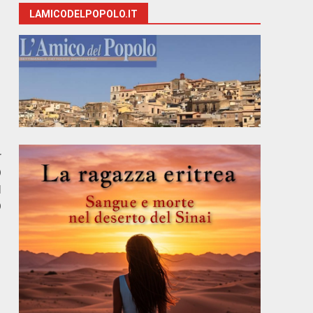
LAMICODELPOPOLO.IT
r
O
I
O