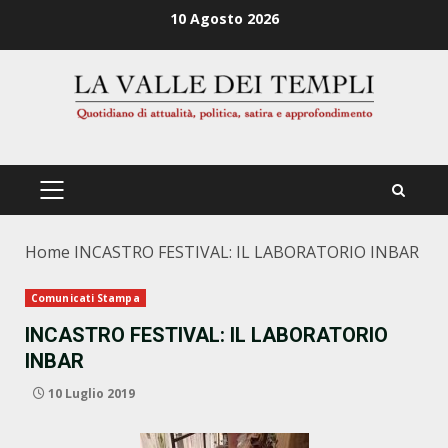
Zum
10 Agosto 2026
Inhalt
springen
PRIMÄRES
MENÜ
Home
INCASTRO FESTIVAL: IL LABORATORIO INBAR
Comunicati Stampa
INCASTRO FESTIVAL: IL LABORATORIO
INBAR
10 Luglio 2019