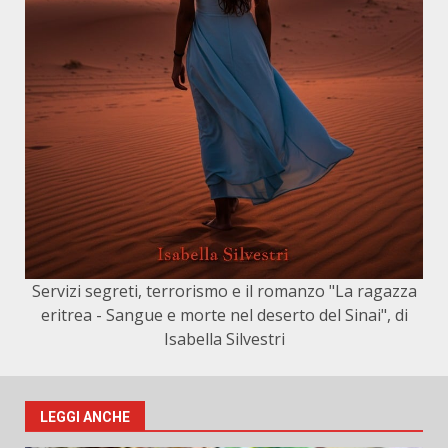
Servizi segreti, terrorismo e il romanzo "La ragazza
eritrea - Sangue e morte nel deserto del Sinai", di
Isabella Silvestri
LEGGI ANCHE