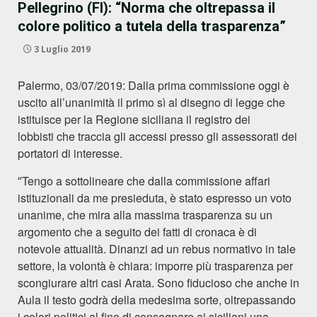
Pellegrino (FI): “Norma che oltrepassa il
colore politico a tutela della trasparenza”
3 Luglio 2019
Palermo, 03/07/2019: Dalla prima commissione
oggi
è
uscito all’unanimità il primo sì al disegno di legge che
istituisce
per la
Regione
siciliana
il registro dei
lobbisti
che
traccia
gli accessi
presso gli
assessorati dei
portatori di interesse.
Tengo a sottolineare che dalla commissione affari
“
istituzionali da me presieduta, è stato e
s
presso un voto
unanime, che mira alla massima trasparenza su un
argomento che a seguito dei fatti di cronaca è di
notevole attualità. Dinanzi ad un rebus normativo in tale
settore, la volontà è chiara: imporre più trasparenza per
scongiurare altri casi Arata. Sono fiducioso che anche in
Aula il testo godrà della medesim
a
sorte,
oltrepassando
i colori politici
al fine di consegnare ai siciliani una