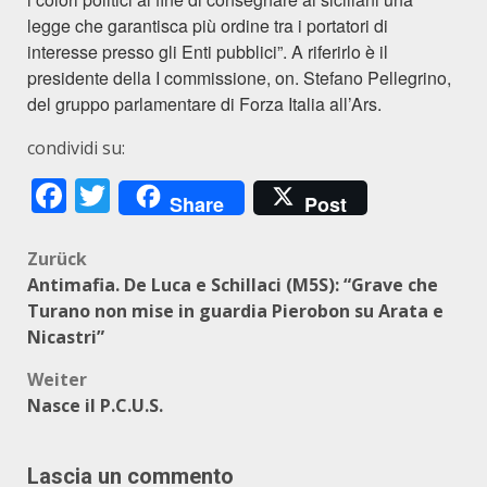
legge che garantisca più ordine
tra i portatori di
interesse presso gli Enti pubblici”. A riferirlo è il
presidente della I commissione, on. Stefano Pellegrino,
del gruppo parlamentare di Forza Italia all’Ars.
condividi su:
Facebook
Twitter
Share
Post
Beitragsnavigation
Zurück
Antimafia. De Luca e Schillaci (M5S): “Grave che
Turano non mise in guardia Pierobon su Arata e
Nicastri”
Weiter
Nasce il P.C.U.S.
Lascia un commento