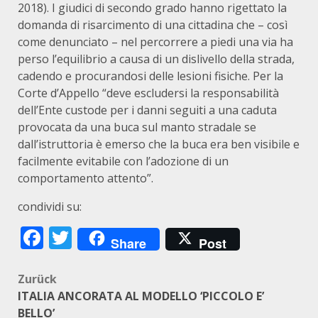
2018). I giudici di secondo grado hanno rigettato la
domanda di risarcimento di una cittadina che – così
come denunciato – nel percorrere a piedi una via ha
perso l’equilibrio a causa di un dislivello della strada,
cadendo e procurandosi delle lesioni fisiche. Per la
Corte d’Appello “deve escludersi la responsabilità
dell’Ente custode per i danni seguiti a una caduta
provocata da una buca sul manto stradale se
dall’istruttoria è emerso che la buca era ben visibile e
facilmente evitabile con l’adozione di un
comportamento attento”.
condividi su:
Facebook
Twitter
Share
Post
Beitragsnavigation
Zurück
ITALIA ANCORATA AL MODELLO ‘PICCOLO E’
BELLO’