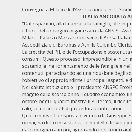
Convegno a Milano dell’Associazione per lo Studio
ITALIA ANCORATA AL
“Dal risparmio, alla finanza, alla famiglia, alle im
il titolo del convegno organizzato da ANSPC-Asso
Milano, Palazzo Mezzanotte, sede di Borsa Italiana.
Assoedilizia e di Europasia Achille Colombo Clerici.
La crescita del PIL e dell’occupazione è sostenuta 
consumi. Questo processo, imprescindibile in un me
sostenibile, nell’orientamento delle famiglie e nel
contenuti, partecipando ad una riduzione degli squi
l’obiettivo di approfondirne i principali aspetti, e di
Nel saluto istituzionale il presidente ANSPC Ercol
maggio dello scorso anno il quadro economico-fin
ombre: oggi il quadro mostra il Pil fermo, il debit
calo, la minaccia UE di procedura di infrazione.
Quali i motivi? La risposta è venuta da Giuseppe S
ormai, ha detto in sostanza, il modello di svilupp
dal dopoguerra in poi, ignorando i profondi camb