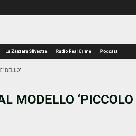
La Zanzara Silvestre
Radio Real Crime
Podcast
’ BELLO’
AL MODELLO ‘PICCOLO