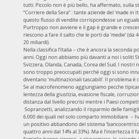
tutti. Piccolo non è più bello, ha affermato, sulla 
“Corriere della Sera” : tante aziende del ‘made in 
questo flusso di vendite corrispondesse un eguale 
Purtroppo non avviene e il gap è grande e crescen
riescono a fare il salto che le porti da ‘medie’ (da 4
20 miliardi).
Nella classifica l’Italia – che è ancora la second
anni. Oggi non abbiamo più davanti a noi i soliti 
Svizzera, Olanda, Canada, Corea del Sud. I nostri nos
sono troppo preoccupati perché oggi si sono innam
diventano ‘multinazionali tascabili’. Il problema è c
Se al macrofenomeno aggiungiamo pecche tipicament
lentezza della giustizia, evasione fiscale, corruzi
distanza dal livello precrisi mentre i Paesi comp
Sopranzetti, analizzando il risparmio delle famiglie 
6.000 dei quali nel solo comparto immobiliare – h
un positivo abbandono del sistema ‘bancocentrico’
quattro anni dal 14% al 33%). Ma è l’incertezza il 