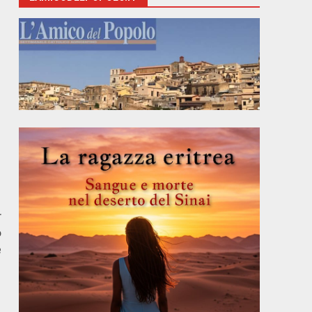
r
o
e