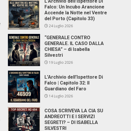
L’Archivio dell’Ispettore Di
Falco: Un Incubo Arancione
Accende la Notte nel Ventre
del Porto (Capitolo 33)
è
24 Luglio 2026
“GENERALE CONTRO
GENERALE. IL CASO DALLA
CHIESA” – di Isabella
Silvestri
19 Luglio 2026
L’Archivio dell’Ispettore Di
Falco | Capitolo 32: Il
Guardiano del Faro
14 Luglio 2026
COSA SCRIVEVA LA CIA SU
ANDREOTTI E I SERVIZI
’
SEGRETI? – DI ISABELLA
SILVESTRI