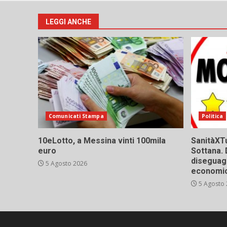
LEGGI ANCHE
Comunicati Stampa
Politica
10eLotto, a Messina vinti 100mila
SanitàXTu
euro
Sottana. 
diseguagl
5 Agosto 2026
economic
5 Agosto