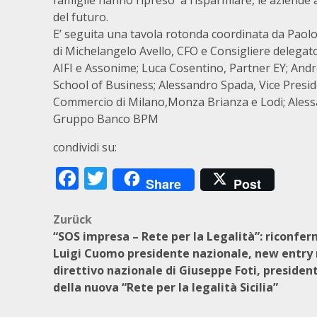
famiglie hanno ripreso a risparmiare, le aziende a
del futuro.
E’ seguita una tavola rotonda coordinata da Paol
di Michelangelo Avello, CFO e Consigliere delegat
AIFI e Assonime; Luca Cosentino, Partner EY; Andr
School of Business; Alessandro Spada, Vice Presi
Commercio di Milano,Monza Brianza e Lodi; Aless
Gruppo Banco BPM
condividi su:
Facebook
Twitter
Share
Post
Beitragsnavigation
Zurück
“SOS impresa – Rete per la Legalità”: riconfe
Luigi Cuomo presidente nazionale, new entry 
direttivo nazionale di Giuseppe Foti, presiden
della nuova “Rete per la legalità Sicilia”