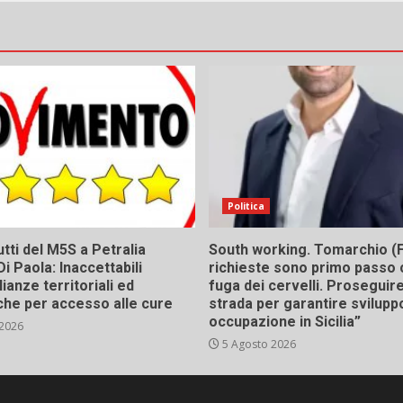
Politica
tti del M5S a Petralia
South working. Tomarchio (F
Di Paola: Inaccettabili
richieste sono primo passo 
ianze territoriali ed
fuga dei cervelli. Proseguir
he per accesso alle cure
strada per garantire svilupp
occupazione in Sicilia”
 2026
5 Agosto 2026