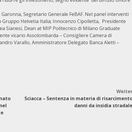
 ridurre gli investimenti, segno evidente del diffuso timore
o Garonna, Segretario Generale FeBAF. Nel panel interventi
o Gruppo Helvetia Italia; Innocenzo Cipolletta, Presidente
ea Sianesi, Dean at MIP Politecnico di Milano Graduate
dente vicario Assolombarda – Consigliere Camera di
andro Varallo, Amministratore Delegato Banca Aletti –
Weite
rmato
Sciacca – Sentenza in materia di risarciment
nel
danni da insidia stradal
te