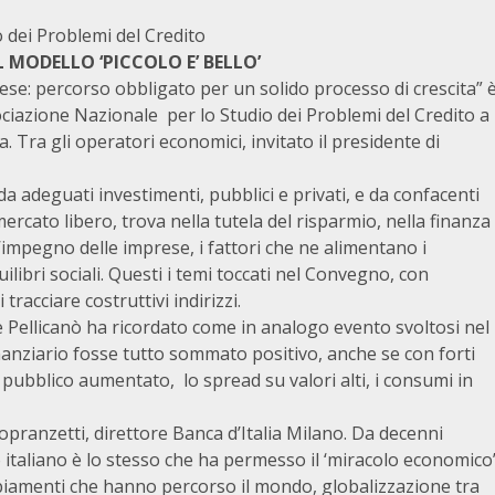
 dei Problemi del Credito
 MODELLO ‘PICCOLO E’ BELLO’
prese: percorso obbligato per un solido processo di crescita” 
ciazione Nazionale per lo Studio dei Problemi del Credito a
 Tra gli operatori economici, invitato il presidente di
da adeguati investimenti, pubblici e privati, e da confacenti
rcato libero, trova nella tutela del risparmio, nella finanza
l’impegno delle imprese, i fattori che ne alimentano i
libri sociali. Questi i temi toccati nel Convegno, con
 tracciare costruttivi indirizzi.
e Pellicanò ha ricordato come in analogo evento svoltosi nel
anziario fosse tutto sommato positivo, anche se con forti
o pubblico aumentato, lo spread su valori alti, i consumi in
opranzetti, direttore Banca d’Italia Milano. Da decenni
o italiano è lo stesso che ha permesso il ‘miracolo economico
iamenti che hanno percorso il mondo, globalizzazione tra