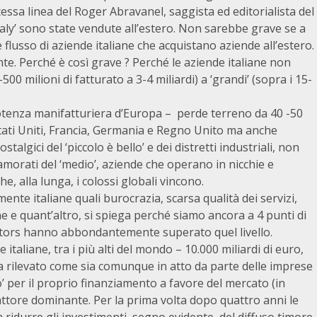
stessa linea del Roger Abravanel, saggista ed editorialista del
Italy’ sono state vendute all’estero. Non sarebbe grave se a
flusso di aziende italiane che acquistano aziende all’estero.
te. Perché è così grave ? Perché le aziende italiane non
-500 milioni di fatturato a 3-4 miliardi) a ‘grandi’ (sopra i 15-
a potenza manifatturiera d’Europa – perde terreno da 40 -50
Stati Uniti, Francia, Germania e Regno Unito ma anche
talgici del ‘piccolo è bello’ e dei distretti industriali, non
orati del ‘medio’, aziende che operano in nicchie e
he, alla lunga, i colossi globali vincono.
e italiane quali burocrazia, scarsa qualità dei servizi,
one e quant’altro, si spiega perché siamo ancora a 4 punti di
etitors hanno abbondantemente superato quel livello.
italiane, tra i più alti del mondo – 10.000 miliardi di euro,
a rilevato come sia comunque in atto da parte delle imprese
 per il proprio finanziamento a favore del mercato (in
fattore dominante. Per la prima volta dopo quattro anni le