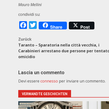
M
auro Mellini
condividi su:
Facebook
Twitter
Share
Post
Beitragsnavigation
Zurück
Taranto – Sparatoria nella città vecchia, i
Carabinieri arrestano due persone per tentat
omicidio
Lascia un commento
Devi essere
connesso
per inviare un commento.
VERWANDTE GESCHICHTEN