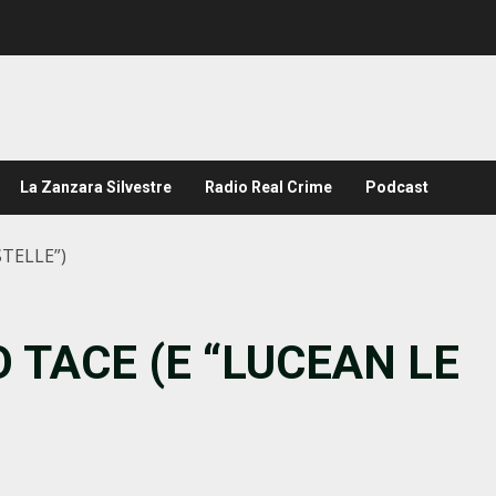
La Zanzara Silvestre
Radio Real Crime
Podcast
TELLE”)
 TACE (E “LUCEAN LE