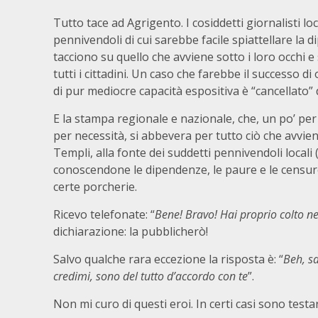
Tutto tace ad Agrigento. I cosiddetti giornalisti loca
pennivendoli di cui sarebbe facile spiattellare la 
tacciono su quello che avviene sotto i loro occhi e 
tutti i cittadini. Un caso che farebbe il successo di
di pur mediocre capacità espositiva è “cancellato” d
E la stampa regionale e nazionale, che, un po’ per 
per necessità, si abbevera per tutto ciò che avvien
Templi, alla fonte dei suddetti pennivendoli locali 
conoscendone le dipendenze, le paure e le censur
certe porcherie.
Ricevo telefonate: “
Bene! Bravo! Hai proprio colto n
dichiarazione: la pubblicherò!
Salvo qualche rara eccezione la risposta è: “
Beh, sa
credimi, sono del tutto d’accordo con te
”.
Non mi curo di questi eroi. In certi casi sono testa