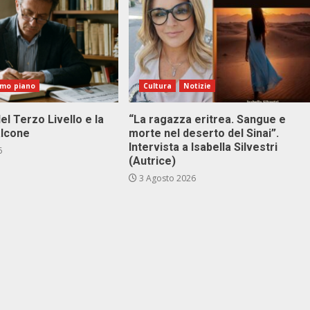
imo piano
Cultura
Notizie
el Terzo Livello e la
“La ragazza eritrea. Sangue e
alcone
morte nel deserto del Sinai”.
Intervista a Isabella Silvestri
6
(Autrice)
3 Agosto 2026