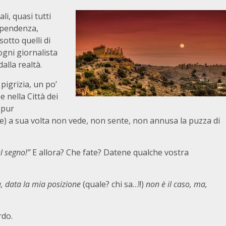
li, quasi tutti
dipendenza,
sotto quelli di
 ogni giornalista
alla realtà.
pigrizia, un po’
e nella Città dei
(pur
e) a sua volta non vede, non sente, non annusa la puzza di
el segno!”
E allora? Che fate? Datene qualche vostra
, data la mia posizione
(quale? chi sa…!!)
non è il caso, ma,
rdo.