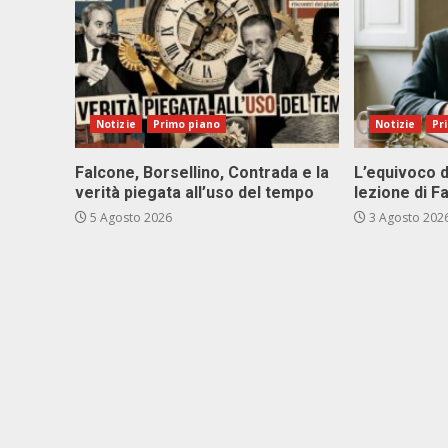
Notizie
Primo piano
Notizie
Pr
Falcone, Borsellino, Contrada e la
L’equivoco d
verità piegata all’uso del tempo
lezione di F
5 Agosto 2026
3 Agosto 202