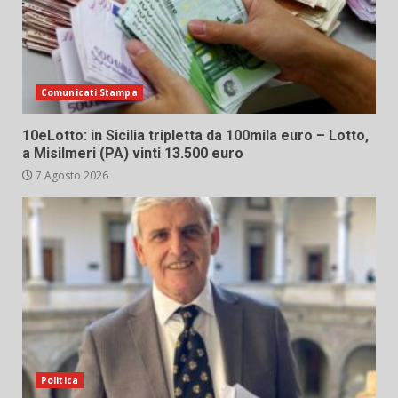
Comunicati Stampa
10eLotto: in Sicilia tripletta da 100mila euro – Lotto,
a Misilmeri (PA) vinti 13.500 euro
7 Agosto 2026
Politica