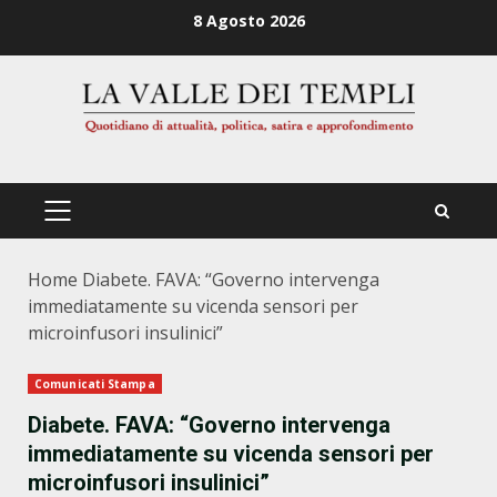
Zum
8 Agosto 2026
Inhalt
springen
PRIMÄRES
MENÜ
Home
Diabete. FAVA: “Governo intervenga
immediatamente su vicenda sensori per
microinfusori insulinici”
Comunicati Stampa
Diabete. FAVA: “Governo intervenga
immediatamente su vicenda sensori per
microinfusori insulinici”