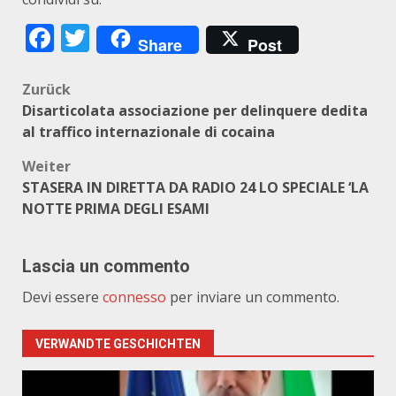
Facebook
Twitter
Share
Post
Beitragsnavigation
Zurück
Disarticolata associazione per delinquere dedita
al traffico internazionale di cocaina
Weiter
STASERA IN DIRETTA DA RADIO 24 LO SPECIALE ‘LA
NOTTE PRIMA DEGLI ESAMI
Lascia un commento
Devi essere
connesso
per inviare un commento.
VERWANDTE GESCHICHTEN