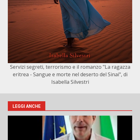
Servizi segreti, terrorismo e il romanzo "La ragazza
eritrea - Sangue e morte nel deserto del Sinai", di
Isabella Silvestri
LEGGI ANCHE