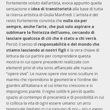
fortemente voluto dall’artista, evoca appunto quella
sensazione e
idea di transitorietà
alla base di tutta
la ricerca artistica di Giulia Manfredi. L’artista è del
resto fortemente convinta che
nulla sia per
sempre, anche l’arte, che può solo aspirare a
sublimare la finitezza dell’uomo, cercando di
lasciare qualcosa di ciò che è stato a chi verrà
.
Perciò il senso di
responsabilità e del mondo che
stiamo lasciando ai nostri figli
è la vera chiave di
lettura da cui partire per comprendere questa
mostra in cui opere precedenti realizzate con
elementi privi di vita sono affiancate alle nuove
“opere vive”. Le nuove opere vive sono sculture in
marmo che riprendono le geometrie e l’ordine dei
giardini all’italiana e al cui interno crescono e si
impongono piante. Il
regno sottile
è perciò quello
spazio al contempo di precarietà e di possibilità in cui
si colloca la vita di ogni essere umano: un arco
temporale limitato in cui ognuno di noi – più o meno