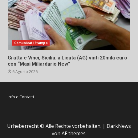
Comunicati Stampa
Gratta e Vinci, Sicilia: a Licata (AG) vinti 20mila euro
con “Maxi Miliardario New”
6 Agosto 2026
Info e Contatti
Urheberrecht © Alle Rechte vorbehalten.
|
DarkNews
von AF themes.