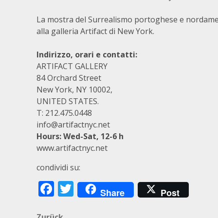
La mostra del Surrealismo portoghese e nordameri
alla galleria Artifact di New York.
Indirizzo, orari e contatti:
ARTIFACT GALLERY
84 Orchard Street
New York, NY 10002,
UNITED STATES.
T: 212.475.0448
info@artifactnyc.net
Hours: Wed-Sat, 12-6 h
www.artifactnyc.net
condividi su:
Facebook
Twitter
Share
Post
Zurück