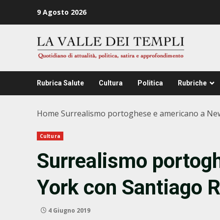
Zum
9 Agosto 2026
Inhalt
springen
Rubrica Salute
Cultura
Politica
Rubriche
Home
Surrealismo portoghese e americano a New 
Cultura
Surrealismo portog
York con Santiago R
4 Giugno 2019