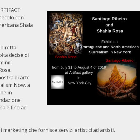
 ARTIFACT
 secolo con
americana Shala
 diretta
lta decise di
minili
Rosa.
ostra di arte
realism Now, a
ede in
ondazione
nale fino ad
i marketing che fornisce servizi artistici ad artisti,