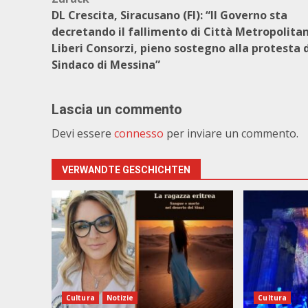
Beitragsnavigation
DL Crescita, Siracusano (FI): “Il Governo sta
decretando il fallimento di Città Metropolita
Liberi Consorzi, pieno sostegno alla protesta 
Sindaco di Messina”
Lascia un commento
Devi essere
connesso
per inviare un commento.
VERWANDTE GESCHICHTEN
Cultura
Notizie
Cultura