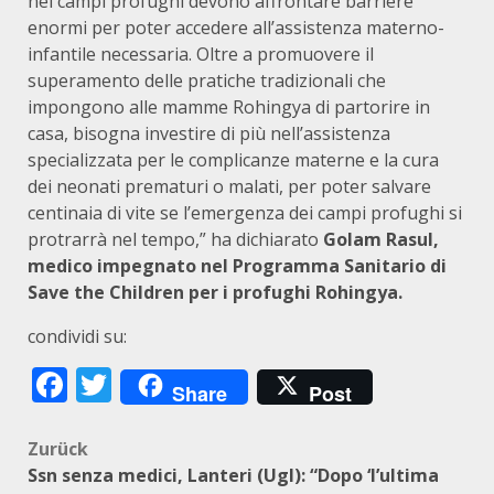
nei campi profughi devono affrontare barriere
enormi per poter accedere all’assistenza materno-
infantile necessaria. Oltre a promuovere il
superamento delle pratiche tradizionali che
impongono alle mamme Rohingya di partorire in
casa, bisogna investire di più nell’assistenza
specializzata per le complicanze materne e la cura
dei neonati prematuri o malati, per poter salvare
centinaia di vite se l’emergenza dei campi profughi si
protrarrà nel tempo,” ha dichiarato
Golam Rasul,
medico impegnato nel Programma Sanitario di
Save the Children per i profughi Rohingya.
condividi su:
Facebook
Twitter
Share
Post
Beitragsnavigation
Zurück
Ssn senza medici, Lanteri (Ugl): “Dopo ‘l’ultima