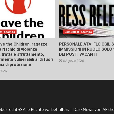
ati Stampa
Comunicati Stampa
ve the Children, ragazze
PERSONALE ATA: FLC CGIL SI
a rischio di violenza
IMMISSIONI IN RUOLO SOLO
 tratta e sfruttamento,
DEI POSTI VACANTI
rmente vulnerabili al di fuori
6 Agosto 2026
ma di protezione
 2026
berrecht © Alle Rechte vorbehalten.
|
DarkNews
von AF th