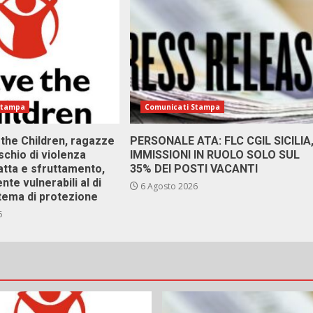
Stampa
Comunicati Stampa
 the Children, ragazze
PERSONALE ATA: FLC CGIL SICILIA
ischio di violenza
IMMISSIONI IN RUOLO SOLO SUL
atta e sfruttamento,
35% DEI POSTI VACANTI
nte vulnerabili al di
6 Agosto 2026
stema di protezione
6