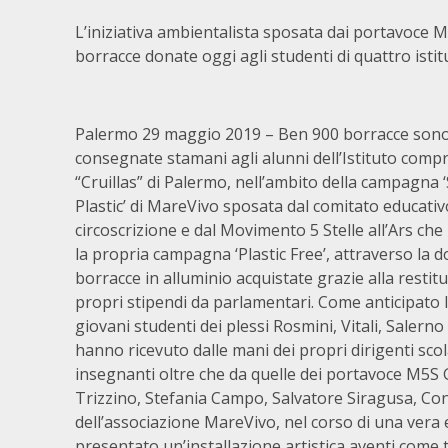
L’iniziativa ambientalista sposata dai portavoce M
borracce donate oggi agli studenti di quattro istitu
Palermo 29 maggio 2019 – Ben 900 borracce sono
consegnate stamani agli alunni dell’Istituto comp
“Cruillas” di Palermo, nell’ambito della campagna 
Plastic’ di MareVivo sposata dal comitato educativo
circoscrizione e dal Movimento 5 Stelle all’Ars che
la propria campagna ‘Plastic Free’, attraverso la 
borracce in alluminio acquistate grazie alla restit
propri stipendi da parlamentari. Come anticipato l
giovani studenti dei plessi Rosmini, Vitali, Saler
hanno ricevuto dalle mani dei propri dirigenti scola
insegnanti oltre che da quelle dei portavoce M5S
Trizzino, Stefania Campo, Salvatore Siragusa, Con
dell’associazione MareVivo, nel corso di una vera 
presentato un’installazione artistica aventi come 