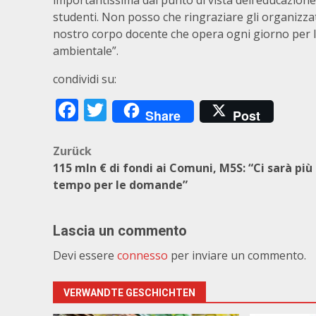
importantissima dal punto di vista dell’educazione 
studenti. Non posso che ringraziare gli organizzato
nostro corpo docente che opera ogni giorno per la 
ambientale”.
condividi su:
Facebook
Twitter
Share
Post
Beitragsnavigation
Zurück
115 mln € di fondi ai Comuni, M5S: “Ci sarà più
tempo per le domande”
Lascia un commento
Devi essere
connesso
per inviare un commento.
VERWANDTE GESCHICHTEN