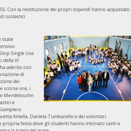
5S. Con la restituzione dei propri stipendi hanno acquistato
ti scolastici
 state
rensivo
‘Stop Single Use
 della VI
 ha aderito con
donazione di
uzione dei
e scorse ore, i
no e Mendelssohn
stici e
 Giampiero
cetta Amella, Daniela Tumbarello e dei volontari
e propria festa dove gli studenti hanno intonato canti e
tema la tutela del mare.