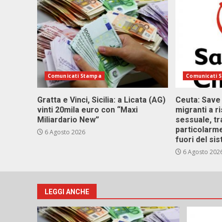
Comunicati Stampa
Comunicati 
Gratta e Vinci, Sicilia: a Licata (AG)
Ceuta: Save
vinti 20mila euro con “Maxi
migranti a r
Miliardario New”
sessuale, tr
particolarme
6 Agosto 2026
fuori del si
6 Agosto 202
LEGGI ANCHE