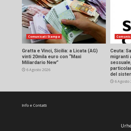
Comunicati Stampa
Comunic
Gratta e Vinci, Sicilia: a Licata (AG)
Ceuta: Sa
vinti 20mila euro con “Maxi
migranti 
Miliardario New”
sessuale,
particola
6 Agosto 2026
del siste
6 Agosto
Info e Contatti
Urhe