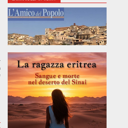
o
r
a
e