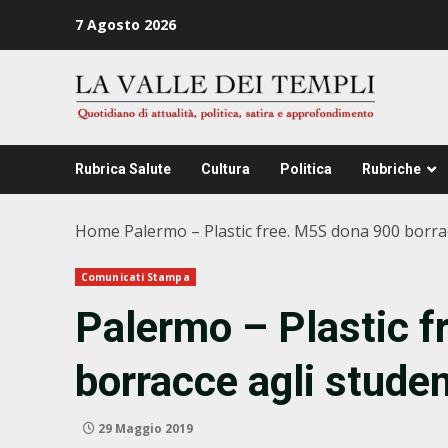
Zum
7 Agosto 2026
Inhalt
springen
Rubrica Salute
Cultura
Politica
Rubriche
Home
Palermo – Plastic free. M5S dona 900 borracc
Comunicati Stampa
Palermo – Plastic 
borracce agli student
29 Maggio 2019