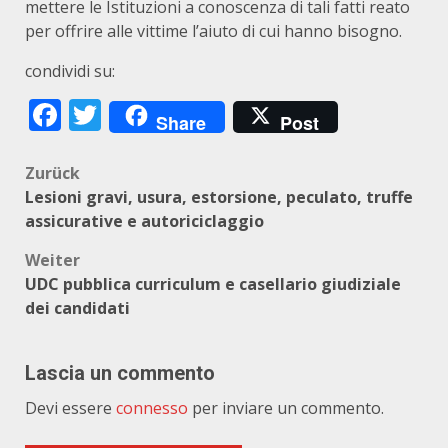
mettere le Istituzioni a conoscenza di tali fatti reato
per offrire alle vittime l’aiuto di cui hanno bisogno.
condividi su:
Facebook
Twitter
Share
Post
Beitragsnavigation
Zurück
Lesioni gravi, usura, estorsione, peculato, truffe
assicurative e autoriciclaggio
Weiter
UDC pubblica curriculum e casellario giudiziale
dei candidati
Lascia un commento
Devi essere
connesso
per inviare un commento.