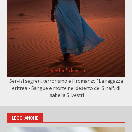
Servizi segreti, terrorismo e il romanzo "La ragazza
eritrea - Sangue e morte nel deserto del Sinai", di
Isabella Silvestri
LEGGI ANCHE