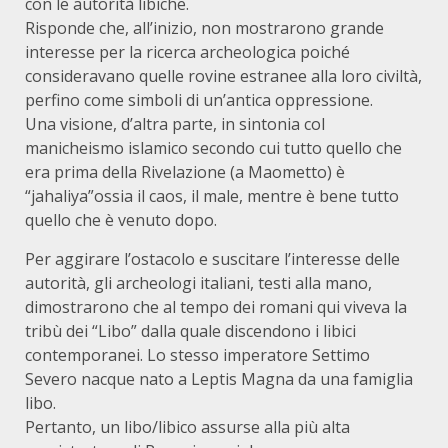
con le auto­rità libiche.
Risponde che, all’inizio, non mostrarono grande
interesse per la ricerca archeologica poiché
consideravano quelle rovine estranee alla loro civiltà,
perfino come simboli di un’antica oppressione.
Una visione, d’altra parte, in sintonia col
manicheismo islamico secondo cui tutto quello che
era prima della Rivelazione (a Mao­metto) è
“jahaliya”ossia il caos, il male, mentre è bene tutto
quello che è venuto dopo.
Per aggirare l’ostacolo e suscitare l’interesse delle
autorità, gli ar­cheologi italiani, testi alla mano,
dimostrarono che al tempo dei romani qui viveva la
tribù dei “Libo” dalla quale discendono i li­bici
contemporanei. Lo stesso imperatore Settimo
Severo nacque nato a Leptis Magna da una famiglia
libo.
Pertanto, un libo/libico assurse alla più alta