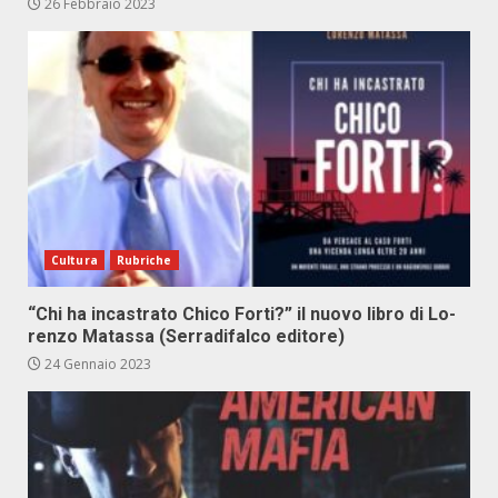
26 Febbraio 2023
Cultura
Rubriche
“Chi ha in­ca­stra­to Chi­co For­ti?” il nuo­vo li­bro di Lo­
ren­zo Ma­tas­sa (Ser­ra­di­fal­co edi­to­re)
24 Gennaio 2023