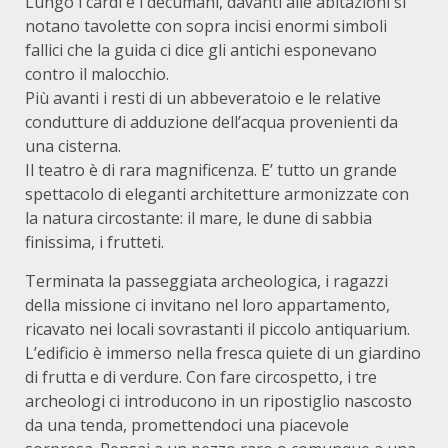
Lungo i cardi e i decumani, davanti alle abitazioni si
notano tavo­lette con sopra incisi enormi simboli
fallici che la guida ci dice gli antichi esponevano
contro il malocchio.
Più avanti i resti di un abbeveratoio e le relative
condutture di ad­duzione dell’acqua provenienti da
una cisterna.
Il teatro è di rara magnificenza. E’ tutto un grande
spettacolo di eleganti architetture armonizzate con
la natura circostante: il mare, le dune di sabbia
finissima, i frutteti.
Terminata la passeggiata archeologica, i ragazzi
della mis­sione ci invitano nel loro appartamento,
ricavato nei locali sovra­stanti il piccolo antiquarium.
L’edificio è immerso nella fresca quiete di un giardino
di frutta e di verdure. Con fare circospetto, i tre
archeologi ci introducono in un ripostiglio nascosto
da una tenda, promettendoci una piacevole