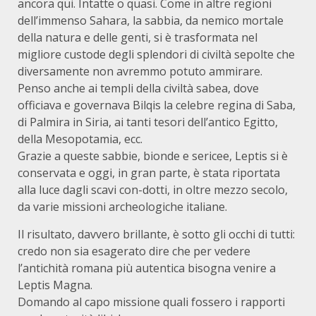
ancora qui. Intatte o quasi. Come in altre regioni
dell’immenso Sahara, la sabbia, da nemico mortale
della natura e delle genti, si è trasformata nel
migliore custode de­gli splendori di civiltà sepolte che
diversamente non avremmo po­tuto ammirare.
Penso anche ai templi della civiltà sabea, dove
officiava e gover­nava Bilqis la celebre regina di Saba,
di Palmira in Siria, ai tanti tesori dell’antico Egitto,
della Mesopotamia, ecc.
Grazie a queste sabbie, bionde e sericee, Leptis si è
conservata e oggi, in gran parte, è stata riportata
alla luce dagli scavi con-dotti, in oltre mezzo secolo,
da varie missioni archeologiche italiane.
Il risultato, davvero brillante, è sotto gli occhi di tutti:
credo non sia esagerato dire che per vedere
l’antichità romana più auten­tica bisogna venire a
Leptis Magna.
Domando al capo missione quali fossero i rapporti