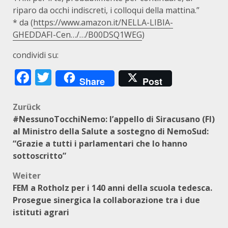
riparo da occhi indiscreti, i collo­qui della mattina.”
* da (
https://www.amazon.it/NELLA-LIBIA-
GHEDDAFI-Cen…/…/B00DSQ1WEG
)
condividi su:
Facebook
Twitter
Share
Post
Beitragsnavigation
Zurück
#NessunoTocchiNemo: l’appello di Siracusano (FI)
al Ministro della Salute a sostegno di NemoSud:
“Grazie a tutti i parlamentari che lo hanno
sottoscritto”
Weiter
FEM a Rotholz per i 140 anni della scuola tedesca.
Prosegue sinergica la collaborazione tra i due
istituti agrari