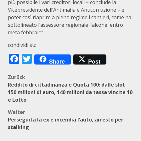
più possibile i vari creditori locali – conclude la
Vicepresidente dell’Antimafia e Anticorruzione – e
poter così riaprire a pieno regime i cantieri, come ha
sottolineato l’assessore regionale Falcone, entro
metà febbraio”.
condividi su:
Facebook
Twitter
Share
Post
Beitragsnavigation
Zurück
Reddito di cittadinanza e Quota 100: dalle slot
150 milioni di euro, 140 milioni da tassa vincite 10
e Lotto
Weiter
Perseguita la ex e incendia l’auto, arresto per
stalking