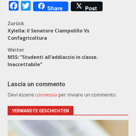
Facebook
Twitter
Share
Post
Beitragsnavigation
Zurück
Xylella: il Senatore Ciampolillo Vs
Confagricoltura
Weiter
M5S: “Studenti all’addiaccio in classe.
Inaccettabile”
Lascia un commento
Devi essere
connesso
per inviare un commento.
VERWANDTE GESCHICHTEN