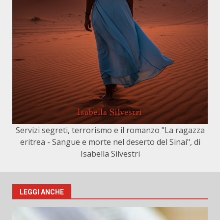
Servizi segreti, terrorismo e il romanzo "La ragazza
eritrea - Sangue e morte nel deserto del Sinai", di
Isabella Silvestri
LEGGI ANCHE