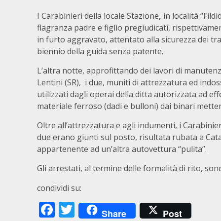
I Carabinieri della locale Stazione
,
in località “Fild
flagranza padre e figlio pregiudicati, rispettivame
in furto aggravato, attentato alla sicurezza dei tra
biennio della guida senza patente.
L’altra notte, approfittando dei lavori di manutenz
Lentini (SR), i due, muniti di attrezzatura ed indo
utilizzati dagli operai della ditta autorizzata ad
materiale ferroso (dadi e bulloni) dai binari mettend
Oltre all’attrezzatura e agli indumenti, i Carabini
due erano giunti sul posto, risultata rubata a Cat
appartenente ad un’altra autovettura “pulita”.
Gli arrestati, al termine delle formalità di rito, sono
condividi su:
Facebook
Twitter
Share
Post