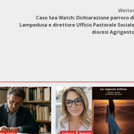
Weite
Caso Sea Watch: Dichiarazione parroco d
Lampedusa e direttore Ufficio Pastorale Social
diocesi Agrigent
imo piano
Cultura
Notizie