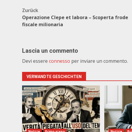
Beitragsnavigation
Zurück
Operazione Clepe et labora – Scoperta frode
fiscale milionaria
Lascia un commento
Devi essere
connesso
per inviare un commento.
VERWANDTE GESCHICHTEN
Notizie
Primo piano
Notizie
Pr