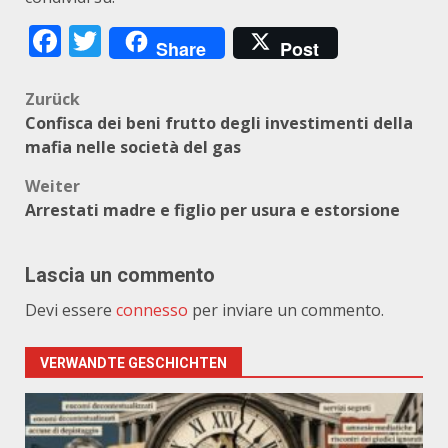
Facebook
Twitter
Share
Post
Beitragsnavigation
Zurück
Confisca dei beni frutto degli investimenti della
mafia nelle società del gas
Weiter
Arrestati madre e figlio per usura e estorsione
Lascia un commento
Devi essere
connesso
per inviare un commento.
VERWANDTE GESCHICHTEN