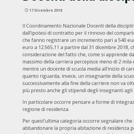
17 Dicembre 2018
Il Coordinamento Nazionale Docenti della disciplina
dall’ipotesi di contratto per il rinnovo del compar
che fanno registrare un incremento pari a 540 eur
euro a 12.565,11 a partire dal 31 dicembre 2018, c
considerazione del fatto che, come si apprende dal
massimo della carriera percepisce meno di 2 mila eu
mentre un docente di scuola media all’inizio di car
quanto riguarda, invece, un insegnante della scuola 
successivamente alla fine della carriere non va olt
più presto anche gli stipendi degli insegnanti agl
In particolare occorre pensare a forme di integrazi
regione di residenza.
Per quest’ultima categoria occorre segnalare che l
abbandonare la propria abitazione di residenza per