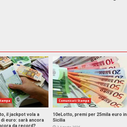
Stampa
Comunicati Stampa
o, il jackpot vola a
10eLotto, premi per 25mila euro in
i di euro: sarà ancora
Sicilia
ncora da record?