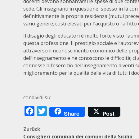
docenti devono sobbarcarsi le spese di due contesti
sede. Gli insegnanti in questione, spesso in là con 
definitivamente la propria residenza (mutui preceden
vario genere; costi elevati per l’acquisto o l’affitto 
Il disagio degli educatori è molto forte visto l’au
questa professione. Il prestigio sociale e l’autore
attraverso il riconoscimento economico delle pro
dell’insegnamento e ne conoscono le difficoltà; c
connesse all’esercizio dell’insegnamento diventi 
miglioramento per la qualità della vita di tutti i doc
condividi su:
Facebook
Twitter
Share
Post
Beitragsnavigation
Zurück
Consiglieri comunali dei comuni della Sicilia