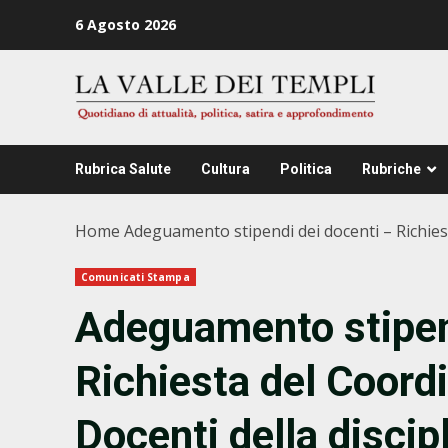
Zum
6 Agosto 2026
Inhalt
springen
Rubrica Salute
Cultura
Politica
Rubriche
Home
Adeguamento stipendi dei docenti – Richies
Comunicati Stampa
Adeguamento stipen
Richiesta del Coor
Docenti della discipl