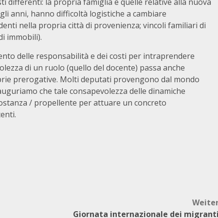
 differenti: la propria famiglia e quelle relative alla nuova
gli anni, hanno difficoltà logistiche a cambiare
ti nella propria città di provenienza; vincoli familiari di
di immobili).
mento delle responsabilità e dei costi per intraprendere
volezza di un ruolo (quello del docente) passa anche
prie prerogative. Molti deputati provengono dal mondo
i auguriamo che tale consapevolezza delle dinamiche
sostanza / propellente per attuare un concreto
enti.
Weite
Giornata internazionale dei migrant