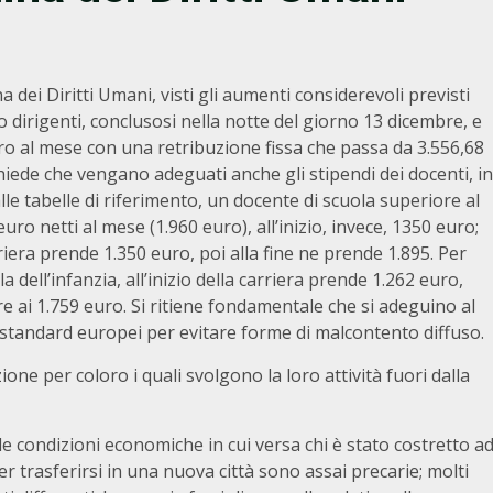
 dei Diritti Umani, visti gli aumenti considerevoli previsti
to dirigenti, conclusosi nella notte del giorno 13 dicembre, e
o al mese con una retribuzione fissa che passa da 3.556,68
hiede che vengano adeguati anche gli stipendi dei docenti, in
le tabelle di riferimento, un docente di scuola superiore al
ro netti al mese (1.960 euro), all’inizio, invece, 1350 euro;
riera prende 1.350 euro, poi alla fine ne prende 1.895. Per
dell’infanzia, all’inizio della carriera prende 1.262 euro,
re ai 1.759 euro. Si ritiene fondamentale che si adeguino al
i standard europei per evitare forme di malcontento diffuso.
one per coloro i quali svolgono la loro attività fuori dalla
e condizioni economiche in cui versa chi è stato costretto a
 trasferirsi in una nuova città sono assai precarie; molti