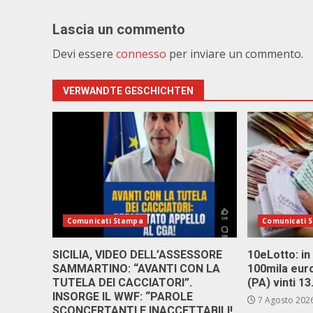
Lascia un commento
Devi essere
connesso
per inviare un commento.
VERWANDTE GESCHICHTEN
Comunicati Stampa
Comunicati 
SICILIA, VIDEO DELL’ASSESSORE
10eLotto: in 
SAMMARTINO: “AVANTI CON LA
100mila euro
TUTELA DEI CACCIATORI”.
(PA) vinti 1
INSORGE IL WWF: “PAROLE
7 Agosto 202
SCONCERTANTI E INACCETTABILI!