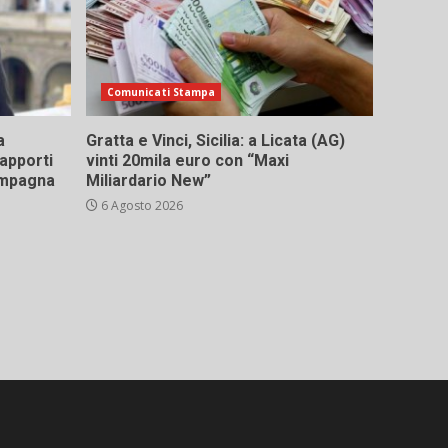
Comunicati Stampa
a
Gratta e Vinci, Sicilia: a Licata (AG)
rapporti
vinti 20mila euro con “Maxi
campagna
Miliardario New”
6 Agosto 2026