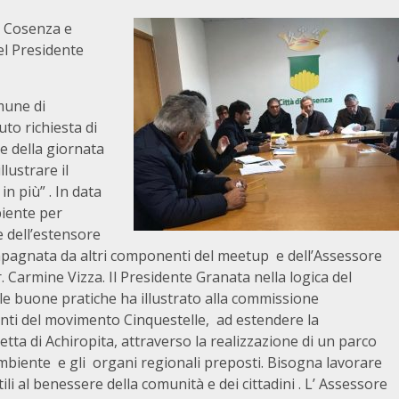
p Cosenza e
el Presidente
mune di
to richiesta di
e della giornata
llustrare il
n più” . In data
biente per
e dell’estensore
compagnata da altri componenti del meetup e dell’Assessore
Carmine Vizza. Il Presidente Granata nella logica del
lle buone pratiche ha illustrato alla commissione
enti del movimento Cinquestelle, ad estendere la
esetta di Achiropita, attraverso la realizzazione di un parco
’Ambiente e gli organi regionali preposti. Bisogna lavorare
tili al benessere della comunità e dei cittadini . L’ Assessore