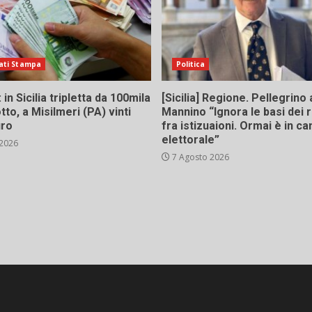
ati Stampa
Politica
in Sicilia tripletta da 100mila
[Sicilia] Regione. Pellegrino 
tto, a Misilmeri (PA) vinti
Mannino “Ignora le basi dei 
uro
fra istizuaioni. Ormai è in 
elettorale”
 2026
7 Agosto 2026