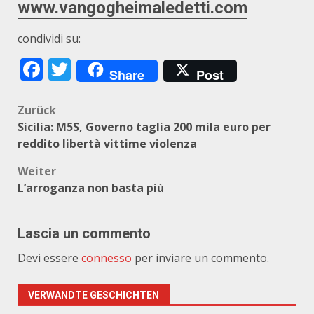
www.vangogheimaledetti.com
condividi su:
Facebook
Twitter
Share
Post
Beitragsnavigation
Zurück
Sicilia: M5S, Governo taglia 200 mila euro per
reddito libertà vittime violenza
Weiter
L’arroganza non basta più
Lascia un commento
Devi essere
connesso
per inviare un commento.
VERWANDTE GESCHICHTEN