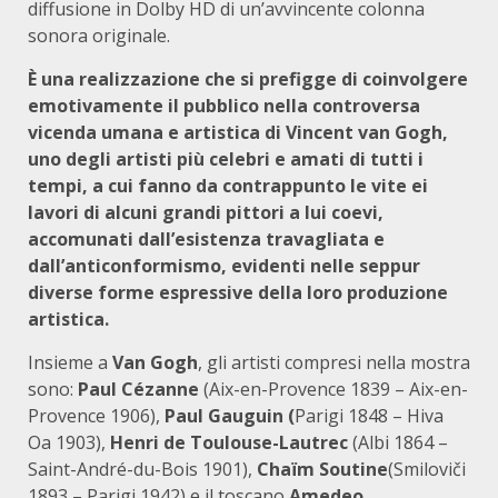
diffusione in Dolby HD di un’avvincente colonna
sonora originale.
È una realizzazione che si prefigge di coinvolgere
emotivamente il pubblico nella controversa
vicenda umana e artistica di Vincent van Gogh,
uno degli artisti più celebri e amati di tutti i
tempi, a cui fanno da contrappunto le vite ei
lavori di alcuni grandi pittori a lui coevi,
accomunati dall’esistenza travagliata e
dall’anticonformismo, evidenti nelle seppur
diverse forme espressive della loro produzione
artistica.
Insieme a
Van Gogh
, gli artisti compresi nella mostra
sono:
Paul Cézanne
(Aix-en-Provence 1839 – Aix-en-
Provence 1906),
Paul Gauguin (
Parigi 1848 – Hiva
Oa 1903),
Henri de Toulouse-Lautrec
(Albi 1864 –
Saint-André-du-Bois 1901),
Chaïm Soutine
(Smiloviči
1893 – Parigi 1942) e il toscano
Amedeo