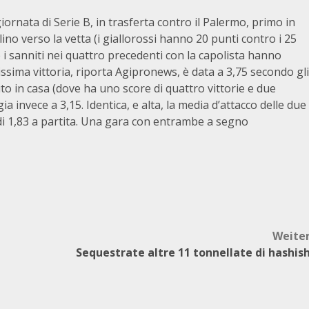
giornata di Serie B, in trasferta contro il Palermo, primo in
ino verso la vetta (i giallorossi hanno 20 punti contro i 25
he i sanniti nei quattro precedenti con la capolista hanno
ssima vittoria, riporta Agipronews, è data a 3,75 secondo gli
uto in casa (dove ha uno score di quattro vittorie e due
ia invece a 3,15. Identica, e alta, la media d’attacco delle due
di 1,83 a partita. Una gara con entrambe a segno
Weite
Sequestrate altre 11 tonnellate di hashis