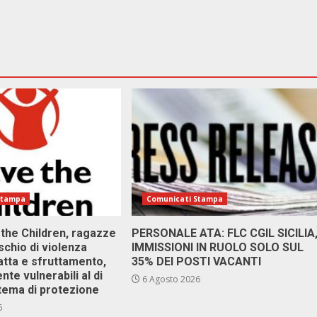
Stampa
Comunicati Stampa
 the Children, ragazze
PERSONALE ATA: FLC CGIL SICILIA
ischio di violenza
IMMISSIONI IN RUOLO SOLO SUL
atta e sfruttamento,
35% DEI POSTI VACANTI
nte vulnerabili al di
6 Agosto 2026
stema di protezione
6