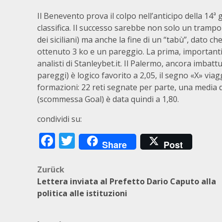
Il Benevento prova il colpo nell’anticipo della 14ª 
classifica. Il successo sarebbe non solo un trampol
dei siciliani) ma anche la fine di un “tabù”, dato c
ottenuto 3 ko e un pareggio. La prima, importanti
analisti di Stanleybet.it. Il Palermo, ancora imbatt
pareggi) è logico favorito a 2,05, il segno «X» viagg
formazioni: 22 reti segnate per parte, una media 
(scommessa Goal) è data quindi a 1,80.
condividi su:
Facebook
Twitter
Share
Post
Beitragsnavigation
Zurück
Lettera inviata al Prefetto Dario Caputo alla
politica alle istituzioni