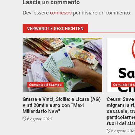
Lascia un commento
Devi essere
connesso
per inviare un commento.
VERWANDTE GESCHICHTEN
Comunicati Stampa
Comunicati 
Gratta e Vinci, Sicilia: a Licata (AG)
Ceuta: Save
vinti 20mila euro con “Maxi
migranti a r
Miliardario New”
sessuale, tr
particolarme
6 Agosto 2026
fuori del si
6 Agosto 202