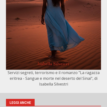
Servizi segreti, terrorismo e il romanzo "La ragazza
eritrea - Sangue e morte nel deserto del Sinai", di
Isabella Silvestri
LEGGI ANCHE