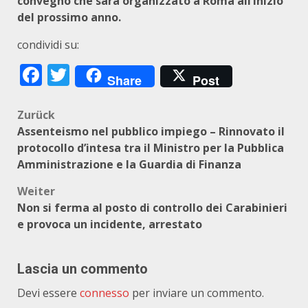
convegno che sarà organizzato a Roma all’inizio
del prossimo anno.
condividi su:
Facebook
Twitter
Share
Post
Beitragsnavigation
Zurück
Assenteismo nel pubblico impiego – Rinnovato il
protocollo d’intesa tra il Ministro per la Pubblica
Amministrazione e la Guardia di Finanza
Weiter
Non si ferma al posto di controllo dei Carabinieri
e provoca un incidente, arrestato
Lascia un commento
Devi essere
connesso
per inviare un commento.