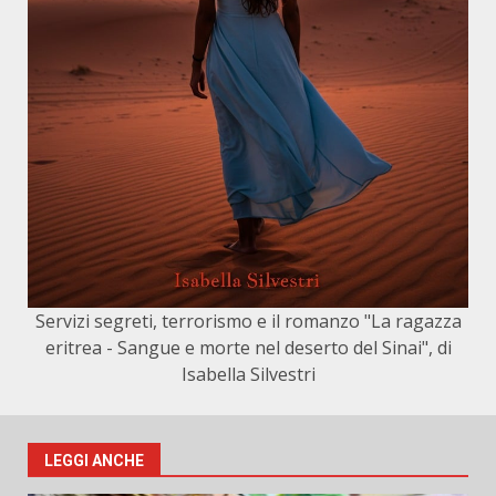
Servizi segreti, terrorismo e il romanzo "La ragazza
eritrea - Sangue e morte nel deserto del Sinai", di
Isabella Silvestri
LEGGI ANCHE