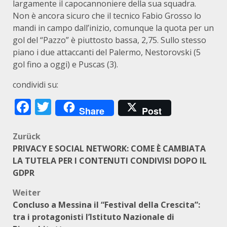
largamente il capocannoniere della sua squadra.
Non è ancora sicuro che il tecnico Fabio Grosso lo
mandi in campo dall’inizio, comunque la quota per un
gol del “Pazzo” è piuttosto bassa, 2,75. Sullo stesso
piano i due attaccanti del Palermo, Nestorovski (5
gol fino a oggi) e Puscas (3).
condividi su:
Facebook
Twitter
Share
Post
Beitragsnavigation
Zurück
PRIVACY E SOCIAL NETWORK: COME È CAMBIATA
LA TUTELA PER I CONTENUTI CONDIVISI DOPO IL
GDPR
Weiter
Concluso a Messina il “Festival della Crescita”:
tra i protagonisti l’Istituto Nazionale di