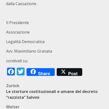
dalla Cassazione .
Il Presidente
Associazione
Legalità Democratica
Avv. Maximiliano Granata
condividi su:
Facebook
Twitter
Share
Post
Beitragsnavigation
Zurück
Le storture costituzionali e umane del decreto
“razzista” Salvini
Weiter