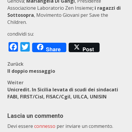
Genova;
Mariangela Di Gangi
, Presidente
Associazione Laboratorio Zen Insieme
; i ragazzi di
Sottosopra
, Movimento Giovani per Save the
Children.
condividi su:
Facebook
Twitter
Share
Post
Beitragsnavigation
Zurück
Il doppio messaggio
Weiter
Unicredit. In Sicilia levata di scudi dei sindacati
FABI, FIRST/Cisl, FISAC/Cgil, UILCA, UNISIN
Lascia un commento
Devi essere
connesso
per inviare un commento.