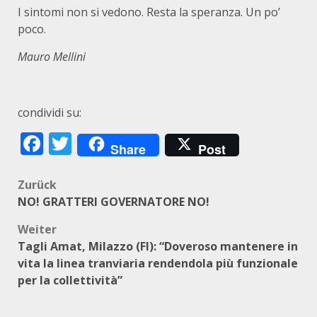
I sintomi non si vedono. Resta la speranza. Un po’
poco.
Mauro Mellini
condividi su:
Facebook
Twitter
Share
Post
Beitragsnavigation
Zurück
NO! GRATTERI GOVERNATORE NO!
Weiter
Tagli Amat, Milazzo (FI): “Doveroso mantenere in
vita la linea tranviaria rendendola più funzionale
per la collettività”