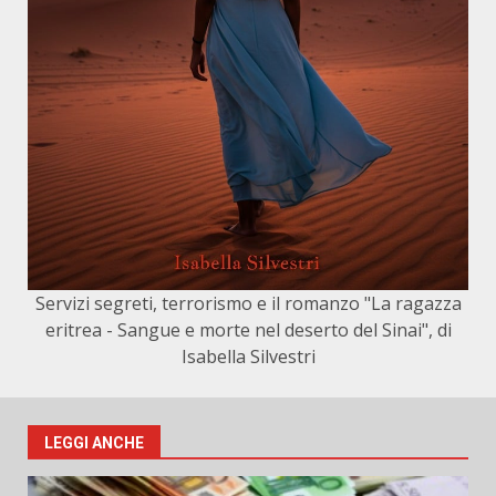
Servizi segreti, terrorismo e il romanzo "La ragazza
eritrea - Sangue e morte nel deserto del Sinai", di
Isabella Silvestri
LEGGI ANCHE