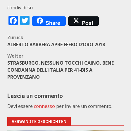
condividi su:
Facebook
Twitter
Share
Post
Beitragsnavigation
Zurück
ALBERTO BARBERA APRE EFEBO D’ORO 2018
Weiter
STRASBURGO. NESSUNO TOCCHI CAINO, BENE
CONDANNA DELL’ITALIA PER 41-BIS A
PROVENZANO
Lascia un commento
Devi essere
connesso
per inviare un commento.
VERWANDTE GESCHICHTEN