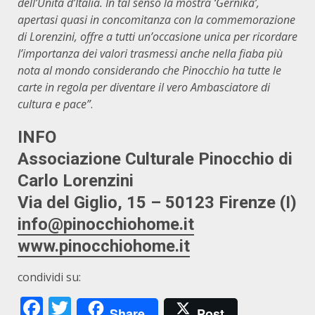
dell’Unità d’Italia. In tal senso la mostra ‘Gernika’,
apertasi quasi in concomitanza con la commemorazione
di Lorenzini, offre a tutti un’occasione unica per ricordare
l’importanza dei valori trasmessi anche nella fiaba più
nota al mondo considerando che Pinocchio ha tutte le
carte in regola per diventare il vero Ambasciatore di
cultura e pace”
.
INFO
Associazione Culturale Pinocchio di
Carlo Lorenzini
Via del Giglio, 15 – 50123 Firenze (I)
info@pinocchiohome.it
www.pinocchiohome.it
condividi su:
Facebook
Twitter
Share
Post