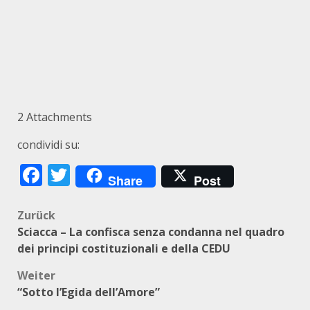
2
Attachments
condividi su:
Facebook
Twitter
Share
Post
Beitragsnavigation
Zurück
Sciacca – La confisca senza condanna nel quadro
dei principi costituzionali e della CEDU
Weiter
“Sotto l’Egida dell’Amore”