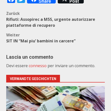
Share
Post
Beitragsnavigation
Zurück
Rifiuti: Assopirec a M5S, urgente autorizzare
piattaforme di recupero
Weiter
SIT IN “Mai piu’ bambini in carcere”
Lascia un commento
Devi essere
connesso
per inviare un commento.
VERWANDTE GESCHICHTEN